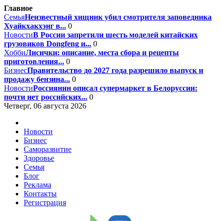
Главное
Семья
Неизвестный хищник убил смотрителя заповедника
Хуайкхакхэнг в...
0
Новости
В России запретили шесть моделей китайских
грузовиков Dongfeng и...
0
Хобби
Лисички: описание, места сбора и рецепты
приготовления...
0
Бизнес
Правительство до 2027 года разрешило выпуск и
продажу бензина...
0
Новости
Россиянин описал супермаркет в Белоруссии:
почти нет российских...
0
Четверг, 06 августа 2026
Новости
Бизнес
Саморазвитие
Здоровье
Семья
Блог
Реклама
Контакты
Регистрация