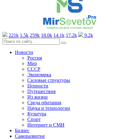
221k
1.5k
259k
18.0k
14.1k
17.2k
9.2k
Новости
Россия
Мир
СССР
Экономика
Силовые структуры
Ценности
Путешествия
Из жизни
Среда обитания
Наука и технологии
Культура
Спорт
Интернет и СМИ
Бизнес
Саморазвитие