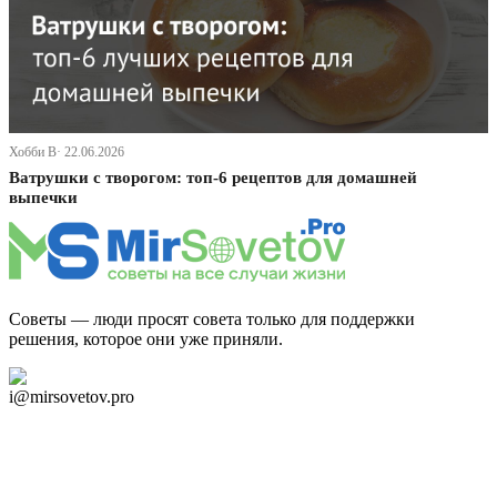
Хобби В· 22.06.2026
Ватрушки с творогом: топ-6 рецептов для домашней
выпечки
Советы — люди просят совета только для поддержки
решения, которое они уже приняли.
Дзен Канал
i@mirsovetov.pro
Telegram
Мы в Ok
Facebook
Twitter
YouTube