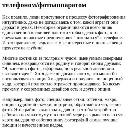
телефоном/фотоаппаратом
Как правило, люди приступают к процессу фотографирования
интуитивно, даже не догадываясь о том, какой агрегат они
держат в руках. Некоторые ограничиваются всего лишь
единственной клавишей для того чтобы сделать фото, в то
время как остальные предпочитают “покопаться” в телефоне.
И это правильно, ведь все самые интересные и ценные вещи
прячутся на глубине.
Многие охотники за полярным чудом, именуемым северным
сиянием, возвращаются на родину и говорят своим друзьям:
“Я, конечно, сфотографировал, но в реальной жизни оно
выглядит ярче”. Хотя даже не догадываются, что могли бы
воспользоваться опцией выдержки и получить полноценный
кадр, который полностью отражает происходящее. Ко всему
прочему, у современных девайсов есть и другие опции.
Например, лайв фото, специальные сетки, оттенки, макро,
опция студийной съемки, портреты, обратный отсчет, серии
фото. Это крайне важно знать, для того чтобы устройство
работало по максимуму и в полной мере раскрывало всю суть
картины, дарило собственнику фотографий самые лучшие
эмоции и качественные кадры.