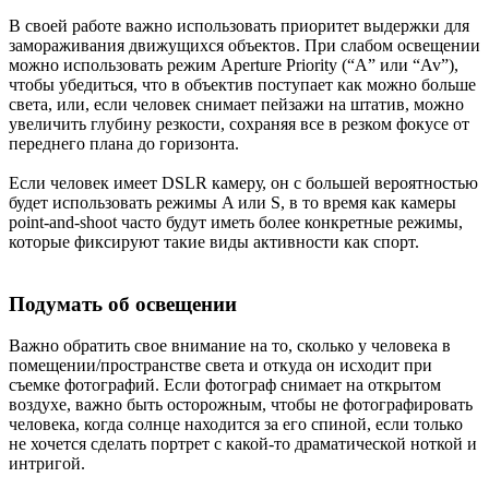
В своей работе важно использовать приоритет выдержки для
замораживания движущихся объектов. При слабом освещении
можно использовать режим Aperture Priority (“A” или “Av”),
чтобы убедиться, что в объектив поступает как можно больше
света, или, если человек снимает пейзажи на штатив, можно
увеличить глубину резкости, сохраняя все в резком фокусе от
переднего плана до горизонта.
Если человек имеет DSLR камеру, он с большей вероятностью
будет использовать режимы A или S, в то время как камеры
point-and-shoot часто будут иметь более конкретные режимы,
которые фиксируют такие виды активности как спорт.
Подумать об освещении
Важно обратить свое внимание на то, сколько у человека в
помещении/пространстве света и откуда он исходит при
съемке фотографий. Если фотограф снимает на открытом
воздухе, важно быть осторожным, чтобы не фотографировать
человека, когда солнце находится за его спиной, если только
не хочется сделать портрет с какой-то драматической ноткой и
интригой.