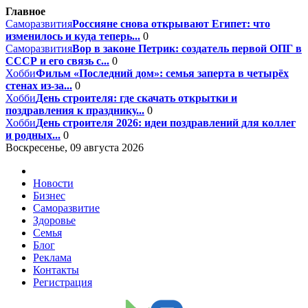
Главное
Саморазвития
Россияне снова открывают Египет: что
изменилось и куда теперь...
0
Саморазвития
Вор в законе Петрик: создатель первой ОПГ в
СССР и его связь с...
0
Хобби
Фильм «Последний дом»: семья заперта в четырёх
стенах из-за...
0
Хобби
День строителя: где скачать открытки и
поздравления к празднику...
0
Хобби
День строителя 2026: идеи поздравлений для коллег
и родных...
0
Воскресенье, 09 августа 2026
Новости
Бизнес
Саморазвитие
Здоровье
Семья
Блог
Реклама
Контакты
Регистрация