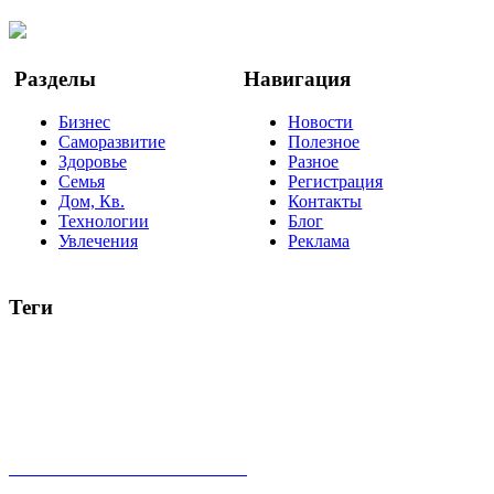
YouTube
Google Новости
Разделы
Навигация
Бизнес
Новости
Саморазвитие
Полезное
Здоровье
Разное
Семья
Регистрация
Дом, Кв.
Контакты
Технологии
Блог
Увлечения
Реклама
Теги
руководство
ТОП-10
баланс
эффективность
образование
негатив
нерешительность
миллиардер
менталитет
развитие
работа
принцип
практика
опрос
интернет
инфографика
беспокойство
идея
интервью
исследование
мнение
продвижение
проект
анализ
возможности
жизнь
план
дом
все теги