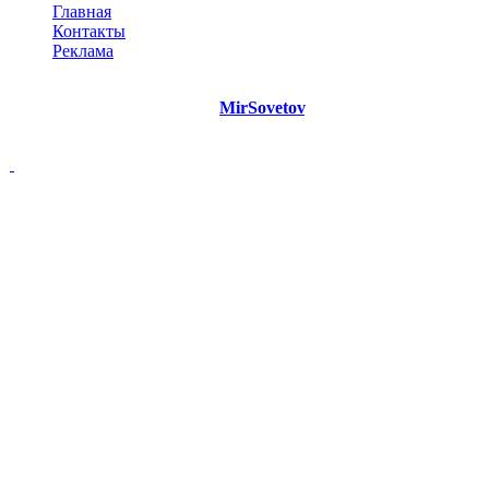
Главная
Контакты
Реклама
©
Copyright 2021 Портал "
MirSovetov
.PRO"
- Советы на все
случаи жизни.