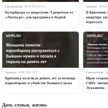
Саморазвития
06.08.2026 03:12
Здоровье
05.08.2
Бутерброды со шпротами: 9 рецептов от
В Британии 
«Ленты.ру» для праздника и будней
квартиру жил
переехать
Здоровье
04.08.2026 12:37
Саморазвития
04
Британка получила девять лет за помощь
Иран сохрани
наркобарону в убийстве бывшего мужа
США: мнение
Лукьянова
Дом, семья, жизнь