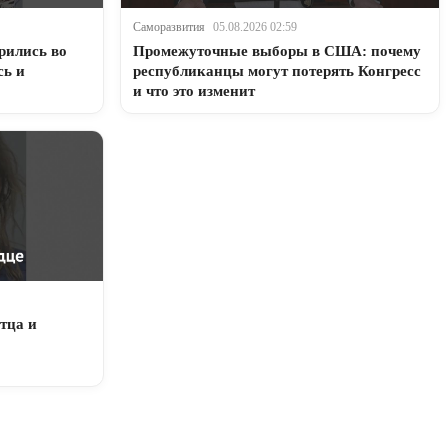
Саморазвития
05.08.2026 02:59
рились во
Промежуточные выборы в США: почему
сь и
республиканцы могут потерять Конгресс
и что это изменит
тца и