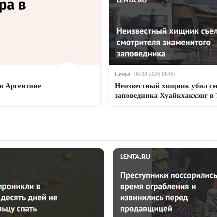
Семья
06.08.2026 08:05
 в Аргентине
Неизвестный хищник убил см
заповедника Хуайкхакхэнг в