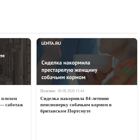
Полезное
06.08.2026 15:44
 плохом
Сиделка накормила 84-летнюю
 — саботаж
пенсионерку собачьим кормом в
британском Портсмуте