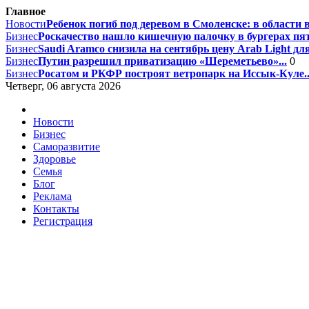
Главное
Новости
Ребенок погиб под деревом в Смоленске: в области 
Бизнес
Роскачество нашло кишечную палочку в бургерах пят
Бизнес
Saudi Aramco снизила на сентябрь цену Arab Light для
Бизнес
Путин разрешил приватизацию «Шереметьево»...
0
Бизнес
Росатом и РКФР построят ветропарк на Иссык-Куле..
Четверг, 06 августа 2026
Новости
Бизнес
Саморазвитие
Здоровье
Семья
Блог
Реклама
Контакты
Регистрация