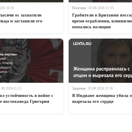
026 16:16
Полезное
05.08.2026 11:10
тысячи ос захватили
Грабители в Британии поссо
ьца и заставили его
время ограбления, извинили
попались полиции
.08.2026 01:15
Здоровье
03.08.2026 21:30
л устойчивость в войне с
В Индиане женщина убила о
 востоковеда Григория
вырезала его сердце