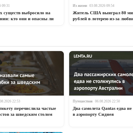
6 09:31
Из жизни
03.08.2026 09:54
х существ выбросило на
Житель США выиграл 80 ми
нии: кто они и опасны ли
рублей в лотерею из-за любв
08.2026 22:53
Путешествия
06.08.2026 22:50
тикету перечислила частые
Два самолета Qantas едва не
стов за шведским столом
в аэропорту Сиднея