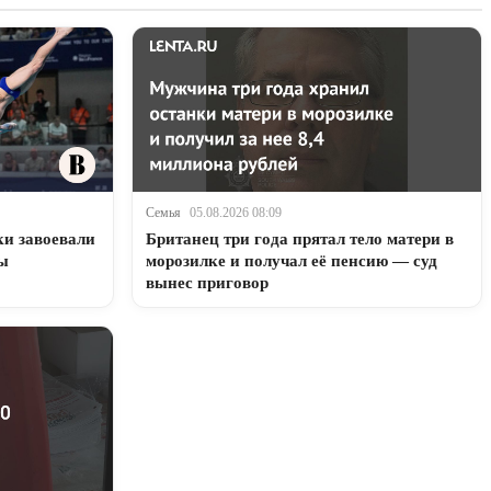
Семья
05.08.2026 08:09
и завоевали
Британец три года прятал тело матери в
пы
морозилке и получал её пенсию — суд
вынес приговор