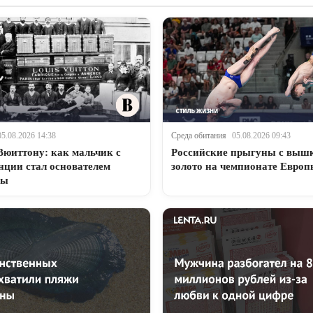
05.08.2026 14:38
Среда обитания
05.08.2026 09:43
Вюиттону: как мальчик с
Российские прыгуны с вышк
нции стал основателем
золото на чемпионате Евро
ды