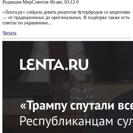
Редакция МирСоветов
06-авг, 03:12
0
«Лента.ру» собрала девять рецептов бутербродов со шпротами
— от традиционных до оригинальных. В подборке также есть
советы по украшению...
Читать