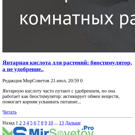
Янтарная кислота для растений: биостимулятор,
а не удобрение..
Редакция МирСоветов
21-июл, 20:59
0
Янтарную кислоту часто путают с удобрением, но она
работает как биостимулятор: активирует обмен веществ,
помогает корням усваивать питание...
Читать
Назад
1
2
3
4
5
6
7
8
9
10
...
13
Дальше