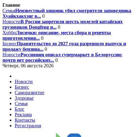
Главное
Семья
Неизвестный хищник убил смотрителя заповедника
Хуайкхакхэнг в...
0
Новости
В России запретили шесть моделей китайских
грузовиков Dongfeng и...
0
Хобби
Лисички: описание, места сбора и рецепты
приготовления...
0
Бизнес
Правительство до 2027 года разрешило выпуск и
продажу бензина...
0
Новости
Россиянин описал супермаркет в Белоруссии:
почти нет российских...
0
Четверг, 06 августа 2026
Новости
Бизнес
Саморазвитие
Здоровье
Семья
Блог
Реклама
Контакты
Регистрация