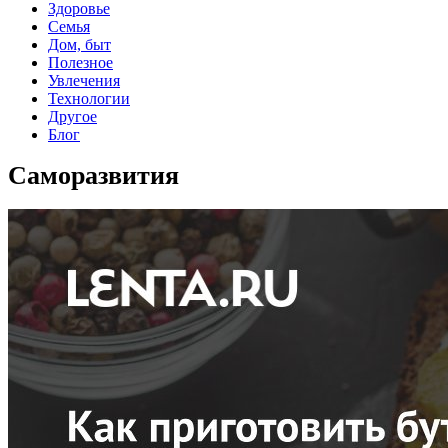
Здоровье
Семья
Дом, быт
Полезное
Увлечения
Технологии
Другое
Блог
Саморазвития