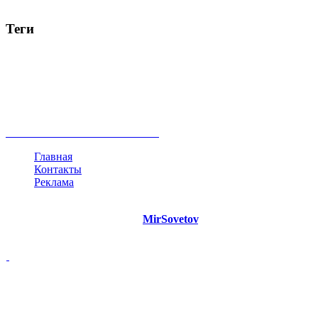
Теги
руководство
ТОП-10
баланс
эффективность
образование
негатив
нерешительность
миллиардер
менталитет
развитие
работа
принцип
практика
опрос
интернет
инфографика
беспокойство
идея
интервью
исследование
мнение
продвижение
проект
анализ
возможности
жизнь
план
дом
все теги
Главная
Контакты
Реклама
©
Copyright 2021 Портал "
MirSovetov
.PRO"
- Советы на все
случаи жизни.