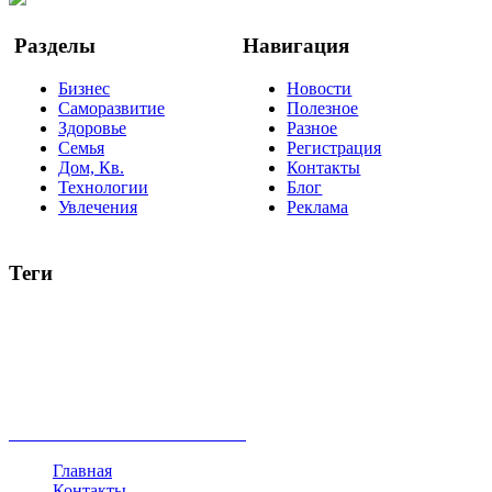
Разделы
Навигация
Бизнес
Новости
Саморазвитие
Полезное
Здоровье
Разное
Семья
Регистрация
Дом, Кв.
Контакты
Технологии
Блог
Увлечения
Реклама
Теги
руководство
ТОП-10
баланс
эффективность
образование
негатив
нерешительность
миллиардер
менталитет
развитие
работа
принцип
практика
опрос
интернет
инфографика
беспокойство
идея
интервью
исследование
мнение
продвижение
проект
анализ
возможности
жизнь
план
дом
все теги
Главная
Контакты