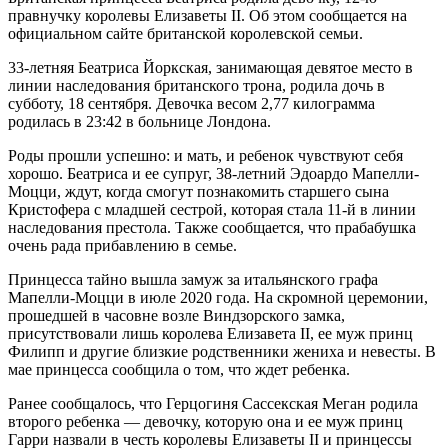
правнучку королевы Елизаветы II. Об этом сообщается на
официальном сайте британской королевской семьи.
33-летняя Беатриса Йоркская, занимающая девятое место в
линии наследования британского трона, родила дочь в
субботу, 18 сентября. Девочка весом 2,77 килограмма
родилась в 23:42 в больнице Лондона.
Роды прошли успешно: и мать, и ребенок чувствуют себя
хорошо. Беатриса и ее супруг, 38-летний Эдоардо Мапелли-
Моцци, ждут, когда смогут познакомить старшего сына
Кристофера с младшей сестрой, которая стала 11-й в линии
наследования престола. Также сообщается, что прабабушка
очень рада прибавлению в семье.
Принцесса тайно вышла замуж за итальянского графа
Мапелли-Моцци в июле 2020 года. На скромной церемонии,
прошедшей в часовне возле Виндзорского замка,
присутствовали лишь королева Елизавета II, ее муж принц
Филипп и другие близкие родственники жениха и невесты. В
мае принцесса сообщила о том, что ждет ребенка.
Ранее сообщалось, что Герцогиня Сассекская Меган родила
второго ребенка — девочку, которую она и ее муж принц
Гарри назвали в честь королевы Елизаветы II и принцессы