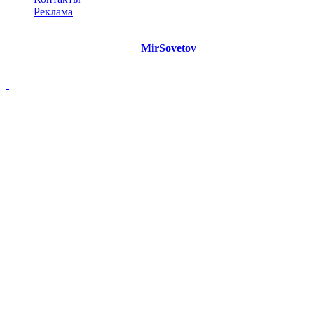
Реклама
©
Copyright 2021 Портал "
MirSovetov
.PRO"
- Советы на все
случаи жизни.