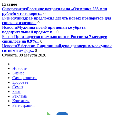
Главное
Саморазвития
Россияне потратили на «Оземпик» 236 млн
рублей: что говорят...
0
Бизнес
Минздрав предложил девять новых препаратов для
списка жизненно...
0
Новости
Мужчина погиб при попытке убрать
подозрительный предмет в...
0
Бизнес
Производство шампанского в России за 7 месяцев
снизилось на 8,9%...
0
Новости
У берегов Сицилии найдено древнеримское судно с
сотнями амфор...
0
Суббота, 08 августа 2026
Новости
Бизнес
Саморазвитие
Здоровье
Семья
Блог
Реклама
Контакты
Регистрация