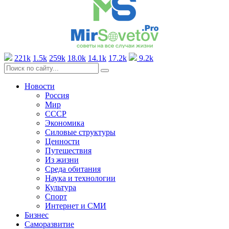
221k
1.5k
259k
18.0k
14.1k
17.2k
9.2k
Новости
Россия
Мир
СССР
Экономика
Силовые структуры
Ценности
Путешествия
Из жизни
Среда обитания
Наука и технологии
Культура
Спорт
Интернет и СМИ
Бизнес
Саморазвитие