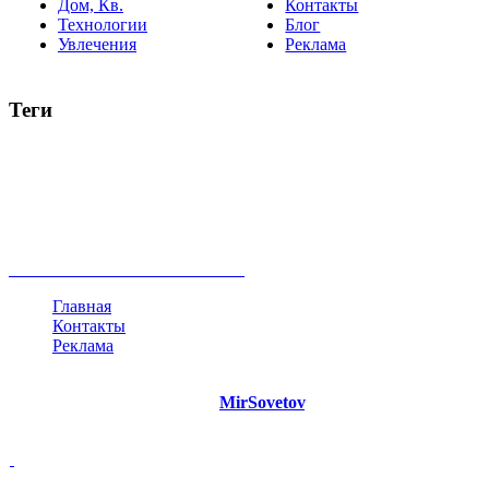
Дом, Кв.
Контакты
Технологии
Блог
Увлечения
Реклама
Теги
руководство
ТОП-10
баланс
эффективность
образование
негатив
нерешительность
миллиардер
менталитет
развитие
работа
принцип
практика
опрос
интернет
инфографика
беспокойство
идея
интервью
исследование
мнение
продвижение
проект
анализ
возможности
жизнь
план
дом
все теги
Главная
Контакты
Реклама
©
Copyright 2021 Портал "
MirSovetov
.PRO"
- Советы на все
случаи жизни.