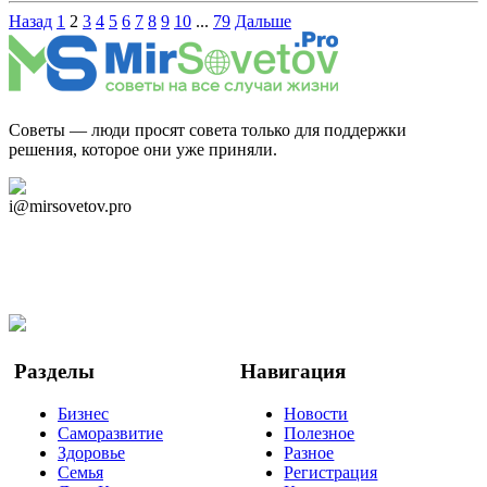
Назад
1
2
3
4
5
6
7
8
9
10
...
79
Дальше
Советы — люди просят совета только для поддержки
решения, которое они уже приняли.
Дзен Канал
i@mirsovetov.pro
Telegram
Мы в Ok
Facebook
Twitter
YouTube
Google Новости
Разделы
Навигация
Бизнес
Новости
Саморазвитие
Полезное
Здоровье
Разное
Семья
Регистрация