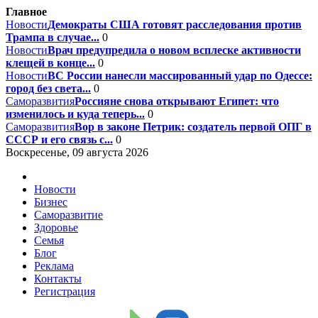
Главное
Новости
Демократы США готовят расследования против
Трампа в случае...
0
Новости
Врач предупредила о новом всплеске активности
клещей в конце...
0
Новости
ВС России нанесли массированный удар по Одессе:
город без света...
0
Саморазвития
Россияне снова открывают Египет: что
изменилось и куда теперь...
0
Саморазвития
Вор в законе Петрик: создатель первой ОПГ в
СССР и его связь с...
0
Воскресенье, 09 августа 2026
Новости
Бизнес
Саморазвитие
Здоровье
Семья
Блог
Реклама
Контакты
Регистрация