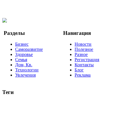
Facebook
Twitter
YouTube
Google Новости
Разделы
Навигация
Бизнес
Новости
Саморазвитие
Полезное
Здоровье
Разное
Семья
Регистрация
Дом, Кв.
Контакты
Технологии
Блог
Увлечения
Реклама
Теги
руководство
ТОП-10
баланс
эффективность
образование
негатив
нерешительность
миллиардер
менталитет
развитие
работа
принцип
практика
опрос
интернет
инфографика
беспокойство
идея
интервью
исследование
мнение
продвижение
проект
анализ
возможности