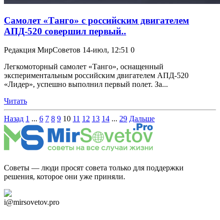
Самолет «Танго» с российским двигателем
АПД-520 совершил первый..
Редакция МирСоветов
14-июл, 12:51
0
Легкомоторный самолет «Танго», оснащенный
экспериментальным российским двигателем АПД-520
«Лидер», успешно выполнил первый полет. За...
Читать
Назад
1
...
6
7
8
9
10
11
12
13
14
...
29
Дальше
Советы — люди просят совета только для поддержки
решения, которое они уже приняли.
Дзен Канал
i@mirsovetov.pro
Telegram
Мы в Ok