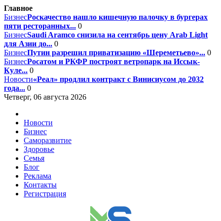
Главное
Бизнес
Роскачество нашло кишечную палочку в бургерах
пяти ресторанных...
0
Бизнес
Saudi Aramco снизила на сентябрь цену Arab Light
для Азии до...
0
Бизнес
Путин разрешил приватизацию «Шереметьево»...
0
Бизнес
Росатом и РКФР построят ветропарк на Иссык-
Куле...
0
Новости
«Реал» продлил контракт с Винисиусом до 2032
года...
0
Четверг, 06 августа 2026
Новости
Бизнес
Саморазвитие
Здоровье
Семья
Блог
Реклама
Контакты
Регистрация