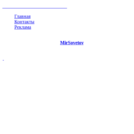
жизнь
план
дом
все теги
Главная
Контакты
Реклама
©
Copyright 2021 Портал "
MirSovetov
.PRO"
- Советы на все
случаи жизни.