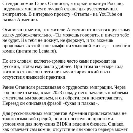
Стендап-комик Гарик Оганисян, который покинул Россию,
поделился мнением о лучшей стране для русскоязычных
эмигрантов. В интервью проекту «Ответы» на YouTube он
назвал Армению.
Оганисян отметил, что жители Армении относятся к русскому
языку доброжелательно. «Ты можешь говорить, и ничего тебе
не будет. На тебя не цокнут, не фыркнут, и ты можешь
продолжать в этой зоне комфорта языковой жить», — пояснил
комик (цитата по Lenta.ru).
По его словам, коллеги-армяне часто сами переходят на
русский, чтобы ему было удобнее. При этом за четыре года
жизни в стране он почти не выучил армянский из-за
отсутствия языковой практики.
Ранее Оганисян рассказывал о трудностях эмиграции. Через
год после отъезда, в мае 2023 года, у него начались проблемы
с ментальным здоровьем, и он обратился к психотерапевту.
Переезд он описывал фразой «бухал и плакал».
Для русскоязычных эмигрантов Армения привлекательна не
только языковой средой, но и относительно простыми
условиями для получения ВНЖ и ведения бизнеса. Однако,
как отмечает сам комик, отсутствие языкового барьера может