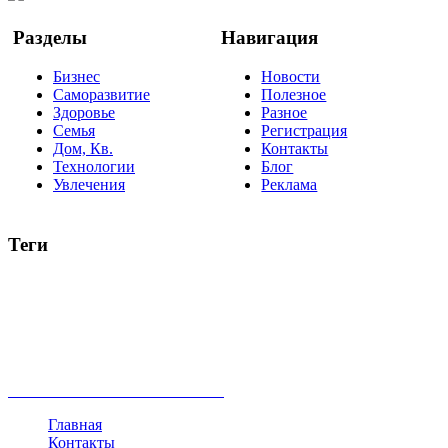
Разделы
Навигация
Бизнес
Новости
Саморазвитие
Полезное
Здоровье
Разное
Семья
Регистрация
Дом, Кв.
Контакты
Технологии
Блог
Увлечения
Реклама
Теги
руководство
ТОП-10
баланс
эффективность
образование
негатив
нерешительность
миллиардер
менталитет
развитие
работа
принцип
практика
опрос
интернет
инфографика
беспокойство
идея
интервью
исследование
мнение
продвижение
проект
анализ
возможности
жизнь
план
дом
все теги
Главная
Контакты