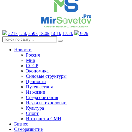
221k
1.5k
259k
18.0k
14.1k
17.2k
9.2k
Новости
Россия
Мир
СССР
Экономика
Силовые структуры
Ценности
Путешествия
Из жизни
Среда обитания
Наука и технологии
Культура
Спорт
Интернет и СМИ
Бизнес
Саморазвитие