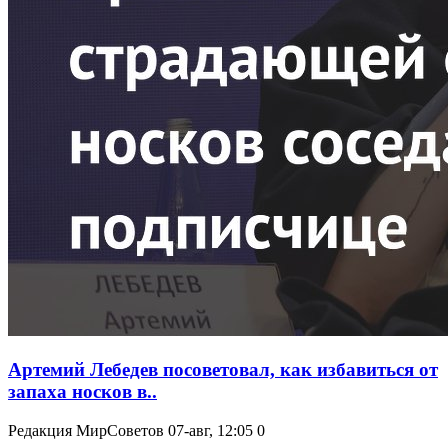
Артемий Лебедев посоветовал, как избавиться от
запаха носков в..
Редакция МирСоветов
07-авг, 12:05
0