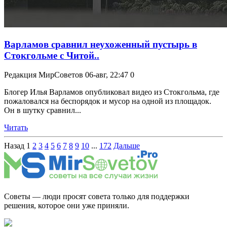
Варламов сравнил неухоженный пустырь в
Стокгольме с Читой..
Редакция МирСоветов
06-авг, 22:47
0
Блогер Илья Варламов опубликовал видео из Стокгольма, где
пожаловался на беспорядок и мусор на одной из площадок.
Он в шутку сравнил...
Читать
Назад
1
2
3
4
5
6
7
8
9
10
...
172
Дальше
Советы — люди просят совета только для поддержки
решения, которое они уже приняли.
Дзен Канал