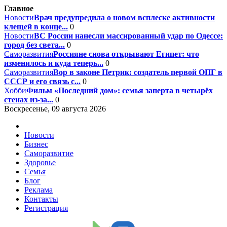
Главное
Новости
Врач предупредила о новом всплеске активности
клещей в конце...
0
Новости
ВС России нанесли массированный удар по Одессе:
город без света...
0
Саморазвития
Россияне снова открывают Египет: что
изменилось и куда теперь...
0
Саморазвития
Вор в законе Петрик: создатель первой ОПГ в
СССР и его связь с...
0
Хобби
Фильм «Последний дом»: семья заперта в четырёх
стенах из-за...
0
Воскресенье, 09 августа 2026
Новости
Бизнес
Саморазвитие
Здоровье
Семья
Блог
Реклама
Контакты
Регистрация