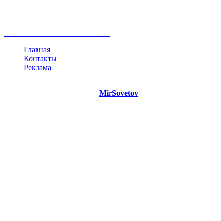
инфографика
беспокойство
идея
интервью
исследование
мнение
продвижение
проект
анализ
возможности
жизнь
план
дом
все теги
Главная
Контакты
Реклама
©
Copyright 2021 Портал "
MirSovetov
.PRO"
- Советы на все
случаи жизни.