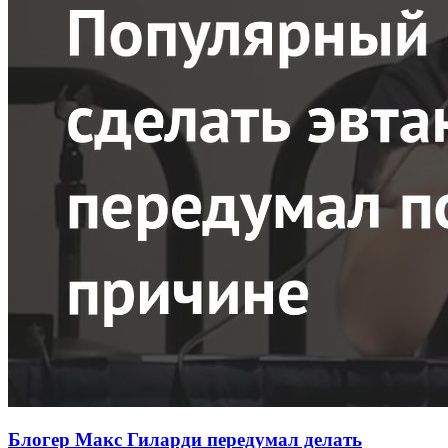
Блогер Макс Гиларди передумал делать