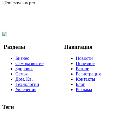
i@mirsovetov.pro
Telegram
Мы в Ok
Facebook
Twitter
YouTube
Google Новости
Разделы
Навигация
Бизнес
Новости
Саморазвитие
Полезное
Здоровье
Разное
Семья
Регистрация
Дом, Кв.
Контакты
Технологии
Блог
Увлечения
Реклама
Теги
руководство
ТОП-10
баланс
эффективность
образование
негатив
нерешительность
миллиардер
менталитет
развитие
работа
принцип
практика
опрос
интернет