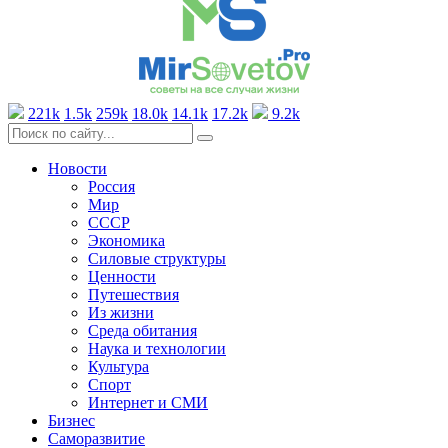
221k
1.5k
259k
18.0k
14.1k
17.2k
9.2k
Новости
Россия
Мир
СССР
Экономика
Силовые структуры
Ценности
Путешествия
Из жизни
Среда обитания
Наука и технологии
Культура
Спорт
Интернет и СМИ
Бизнес
Саморазвитие