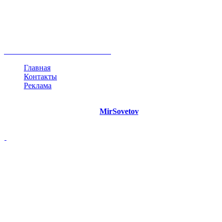
негатив
нерешительность
миллиардер
менталитет
развитие
работа
принцип
практика
опрос
интернет
инфографика
беспокойство
идея
интервью
исследование
мнение
продвижение
проект
анализ
возможности
жизнь
план
дом
все теги
Главная
Контакты
Реклама
©
Copyright 2021 Портал "
MirSovetov
.PRO"
- Советы на все
случаи жизни.