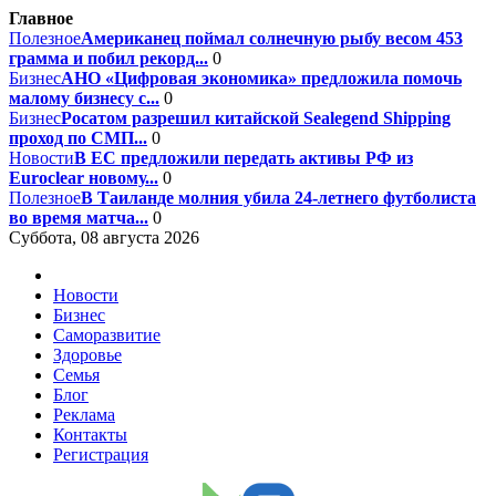
Главное
Полезное
Американец поймал солнечную рыбу весом 453
грамма и побил рекорд...
0
Бизнес
АНО «Цифровая экономика» предложила помочь
малому бизнесу с...
0
Бизнес
Росатом разрешил китайской Sealegend Shipping
проход по СМП...
0
Новости
В ЕС предложили передать активы РФ из
Euroclear новому...
0
Полезное
В Таиланде молния убила 24-летнего футболиста
во время матча...
0
Суббота, 08 августа 2026
Новости
Бизнес
Саморазвитие
Здоровье
Семья
Блог
Реклама
Контакты
Регистрация