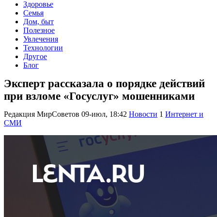
Здоровье
Семья
Дом, быт
Полезное
Увлечения
Технологии
Другое
Блог
Эксперт рассказала о порядке действий
при взломе «Госуслуг» мошенниками
Редакция МирСоветов
09-июл, 18:42
Новости
1
Интернет и
СМИ