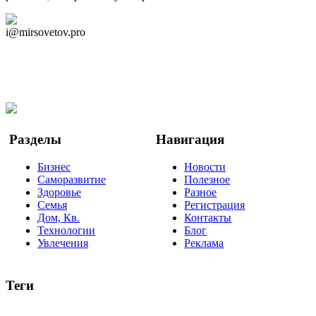
Дзен Канал
i@mirsovetov.pro
Telegram
Мы в Ok
Facebook
Twitter
YouTube
Google Новости
Разделы
Навигация
Бизнес
Новости
Саморазвитие
Полезное
Здоровье
Разное
Семья
Регистрация
Дом, Кв.
Контакты
Технологии
Блог
Увлечения
Реклама
Теги
руководство
ТОП-10
баланс
эффективность
образование