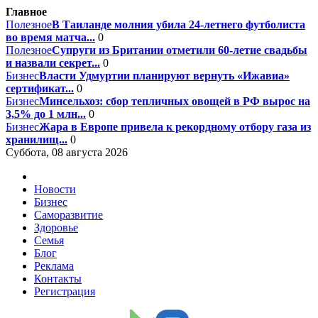
Главное
Полезное
В Таиланде молния убила 24-летнего футболиста
во время матча...
0
Полезное
Супруги из Британии отметили 60-летие свадьбы
и назвали секрет...
0
Бизнес
Власти Удмуртии планируют вернуть «Ижавиа»
сертификат...
0
Бизнес
Минсельхоз: сбор тепличных овощей в РФ вырос на
3,5% до 1 млн...
0
Бизнес
Жара в Европе привела к рекордному отбору газа из
хранилищ...
0
Суббота, 08 августа 2026
Новости
Бизнес
Саморазвитие
Здоровье
Семья
Блог
Реклама
Контакты
Регистрация