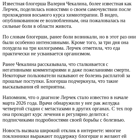
Известная блогерша Валерия Чекалина, более известная как
Лерчек, поделилась новостями о своем самочувствии после
прохождения восьмого курса химиотерапии. В видео,
опубликованном ее возлюбленным, она пожаловалась на
сильные боли в области живота.
По словам блогерши, ранее боли возникали, но в этот раз они
были особенно интенсивными. Кроме того, за три дня она
похудела на три килограмма. Лерчек отметила, что еда
практически не усваивается организмом.
Ранее Чекалина рассказывала, что сталкивается с
негативными комментариями и даже пожеланиями смерти.
Некоторые пользователи называют ее болезнь расплатой за
прошлые поступки. Блогерша подчеркнула, что такие
высказывания ей неприятны.
Напомним, что о диагнозе Лерчек стало известно в начале
марта 2026 года. Врачи обнаружили у нее рак желудка
четвертой стадии с метастазами в других органах. С тех пор
она проходит курс лечения и регулярно делится с
подписчиками подробностями своей борьбы с болезнью.
Новость вызвала широкий отклик в интернете: многие
поклонники выражают поддержку блогерше и желают ей