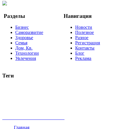
Google Новости
Разделы
Навигация
Бизнес
Новости
Саморазвитие
Полезное
Здоровье
Разное
Семья
Регистрация
Дом, Кв.
Контакты
Технологии
Блог
Увлечения
Реклама
Теги
руководство
ТОП-10
баланс
эффективность
образование
негатив
нерешительность
миллиардер
менталитет
развитие
работа
принцип
практика
опрос
интернет
инфографика
беспокойство
идея
интервью
исследование
мнение
продвижение
проект
анализ
возможности
жизнь
план
дом
все теги
Главная