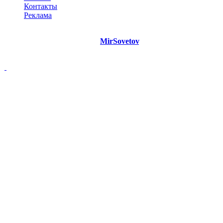
Контакты
Реклама
©
Copyright 2021 Портал "
MirSovetov
.PRO"
- Советы на все
случаи жизни.