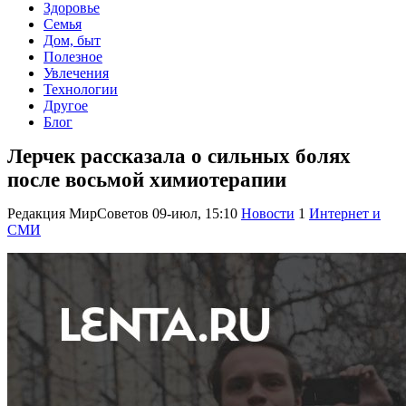
Здоровье
Семья
Дом, быт
Полезное
Увлечения
Технологии
Другое
Блог
Лерчек рассказала о сильных болях
после восьмой химиотерапии
Редакция МирСоветов
09-июл, 15:10
Новости
1
Интернет и
СМИ