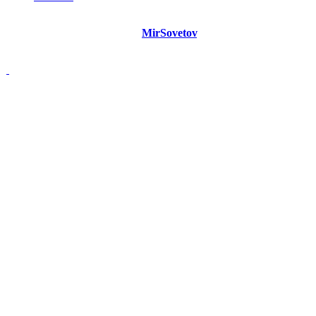
©
Copyright 2021 Портал "
MirSovetov
.PRO"
- Советы на все
случаи жизни.