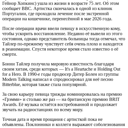
Гейнор Хопкинс) ушла из жизни в возрасте 75 лет. Об этом
сообщает BBC. Артистка скончалась в одной из клиник
Португалии, где проходила лечение после экстренной
операции на кишечнике, перенесённой в мае 2026 года.
После операции врачи ввели певицу в искусственную кому,
чтобы ускорить восстановление. Недавно её вывели из этого
состояния, однако представитель больницы тогда отмечал, что
Тайлер по-прежнему чувствует себя очень плохо и находится
в реанимации. Спустя некоторое время стало известно о её
смерти.
Бонни Тайлер получила мировую известность благодаря
своим хитам, среди которых — It's a Heartache и Holding Out
for a Hero. В 1990-е годы продюсер Дитер Болен из группы
Modern Talking написал и спродюсировал для неё песню
Bitterblue, которая также стала популярной.
За свою карьеру певица трижды номинировалась на премию
«Грэмми» и столько же раз — на британскую премию BRIT
Awards. Её музыка остаётся востребованной и продолжает
звучать на радиостанциях по всему миру.
Точная дата и время прощания с артисткой пока не
объявлены. Поклонники и коллеги выражают соболезнования