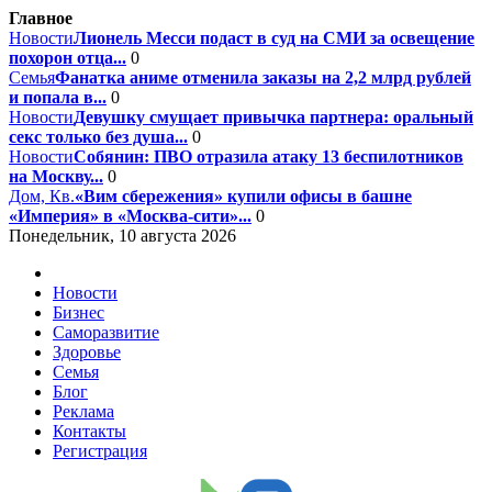
Главное
Новости
Лионель Месси подаст в суд на СМИ за освещение
похорон отца...
0
Семья
Фанатка аниме отменила заказы на 2,2 млрд рублей
и попала в...
0
Новости
Девушку смущает привычка партнера: оральный
секс только без душа...
0
Новости
Собянин: ПВО отразила атаку 13 беспилотников
на Москву...
0
Дом, Кв.
«Вим сбережения» купили офисы в башне
«Империя» в «Москва-сити»...
0
Понедельник, 10 августа 2026
Новости
Бизнес
Саморазвитие
Здоровье
Семья
Блог
Реклама
Контакты
Регистрация