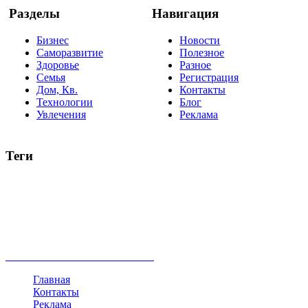
Разделы
Навигация
Бизнес
Новости
Саморазвитие
Полезное
Здоровье
Разное
Семья
Регистрация
Дом, Кв.
Контакты
Технологии
Блог
Увлечения
Реклама
Теги
руководство
ТОП-10
баланс
эффективность
образование
негатив
нерешительность
миллиардер
менталитет
развитие
работа
принцип
практика
опрос
интернет
инфографика
беспокойство
идея
интервью
исследование
мнение
продвижение
проект
анализ
возможности
жизнь
план
дом
все теги
Главная
Контакты
Реклама