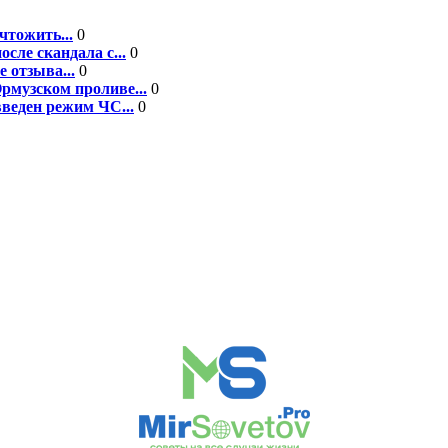
чтожить...
0
сле скандала с...
0
 отзыва...
0
рмузском проливе...
0
введен режим ЧС...
0