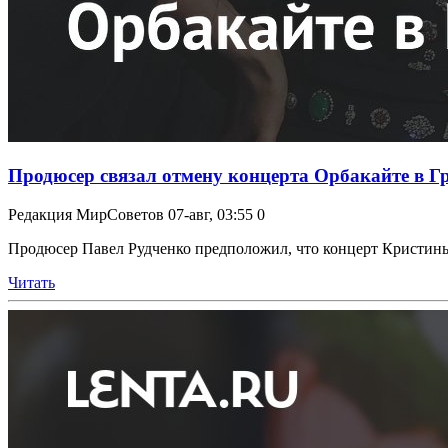
Продюсер связал отмену концерта Орбакайте в Гр
Редакция МирСоветов
07-авг, 03:55
0
Продюсер Павел Рудченко предположил, что концерт Кристины 
Читать