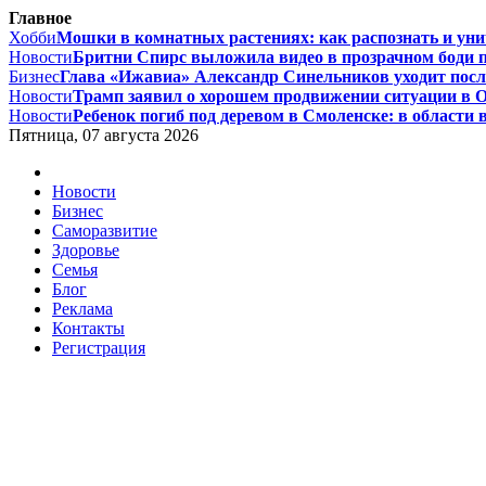
Главное
Хобби
Мошки в комнатных растениях: как распознать и уни
Новости
Бритни Спирс выложила видео в прозрачном боди по
Бизнес
Глава «Ижавиа» Александр Синельников уходит после
Новости
Трамп заявил о хорошем продвижении ситуации в О
Новости
Ребенок погиб под деревом в Смоленске: в области 
Пятница, 07 августа 2026
Новости
Бизнес
Саморазвитие
Здоровье
Семья
Блог
Реклама
Контакты
Регистрация