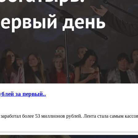
блей за первый..
заработал более 53 миллионов рублей. Лента стала самым кассов