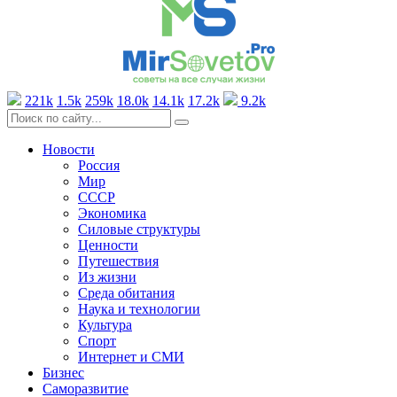
221k
1.5k
259k
18.0k
14.1k
17.2k
9.2k
Новости
Россия
Мир
СССР
Экономика
Силовые структуры
Ценности
Путешествия
Из жизни
Среда обитания
Наука и технологии
Культура
Спорт
Интернет и СМИ
Бизнес
Саморазвитие