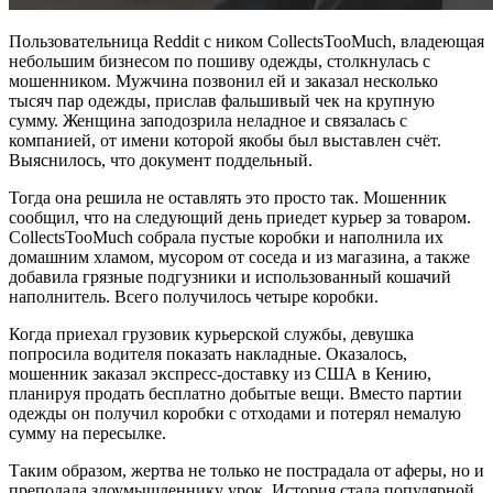
Пользовательница Reddit с ником CollectsTooMuch, владеющая
небольшим бизнесом по пошиву одежды, столкнулась с
мошенником. Мужчина позвонил ей и заказал несколько
тысяч пар одежды, прислав фальшивый чек на крупную
сумму. Женщина заподозрила неладное и связалась с
компанией, от имени которой якобы был выставлен счёт.
Выяснилось, что документ поддельный.
Тогда она решила не оставлять это просто так. Мошенник
сообщил, что на следующий день приедет курьер за товаром.
CollectsTooMuch собрала пустые коробки и наполнила их
домашним хламом, мусором от соседа и из магазина, а также
добавила грязные подгузники и использованный кошачий
наполнитель. Всего получилось четыре коробки.
Когда приехал грузовик курьерской службы, девушка
попросила водителя показать накладные. Оказалось,
мошенник заказал экспресс-доставку из США в Кению,
планируя продать бесплатно добытые вещи. Вместо партии
одежды он получил коробки с отходами и потерял немалую
сумму на пересылке.
Таким образом, жертва не только не пострадала от аферы, но и
преподала злоумышленнику урок. История стала популярной