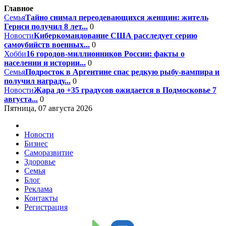
Главное
Семья
Тайно снимал переодевающихся женщин: житель
Гернси получил 8 лет...
0
Новости
Киберкомандование США расследует серию
самоубийств военных...
0
Хобби
16 городов-миллионников России: факты о
населении и истории...
0
Семья
Подросток в Аргентине спас редкую рыбу-вампира и
получил награду...
0
Новости
Жара до +35 градусов ожидается в Подмосковье 7
августа...
0
Пятница, 07 августа 2026
Новости
Бизнес
Саморазвитие
Здоровье
Семья
Блог
Реклама
Контакты
Регистрация