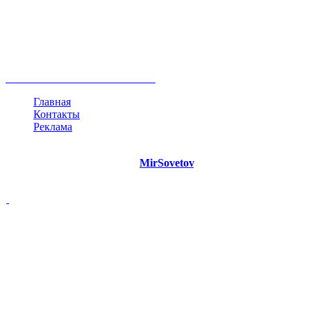
руководство
ТОП-10
баланс
эффективность
образование
негатив
нерешительность
миллиардер
менталитет
развитие
работа
принцип
практика
опрос
интернет
инфографика
беспокойство
идея
интервью
исследование
мнение
продвижение
проект
анализ
возможности
жизнь
план
дом
все теги
Главная
Контакты
Реклама
©
Copyright 2021 Портал "
MirSovetov
.PRO"
- Советы на все
случаи жизни.