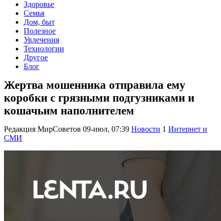
Здоровье
Семья
Дом, быт
Полезное
Увлечения
Технологии
Другое
Блог
Жертва мошенника отправила ему
коробки с грязными подгузниками и
кошачьим наполнителем
Редакция МирСоветов
09-июл, 07:39
Новости
1
Интернет и
СМИ