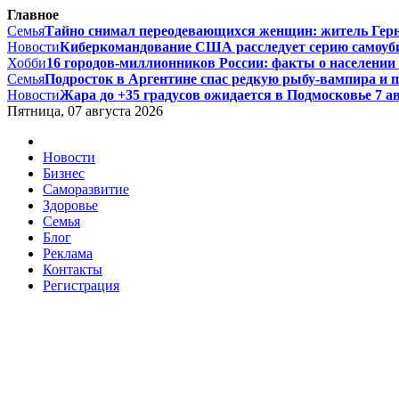
Главное
Семья
Тайно снимал переодевающихся женщин: житель Гернси
Новости
Киберкомандование США расследует серию самоуби
Хобби
16 городов-миллионников России: факты о населении и
Семья
Подросток в Аргентине спас редкую рыбу-вампира и по
Новости
Жара до +35 градусов ожидается в Подмосковье 7 авг
Пятница, 07 августа 2026
Новости
Бизнес
Саморазвитие
Здоровье
Семья
Блог
Реклама
Контакты
Регистрация