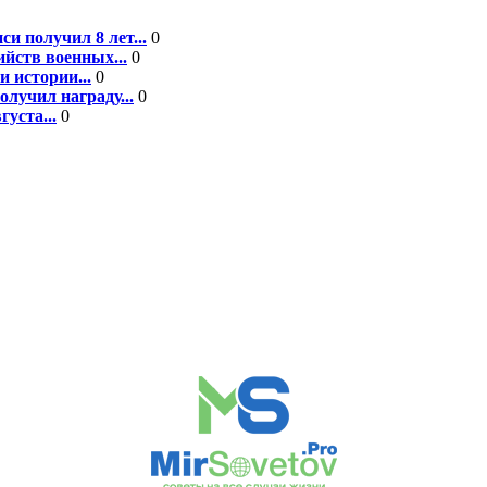
 получил 8 лет...
0
йств военных...
0
 истории...
0
лучил награду...
0
уста...
0