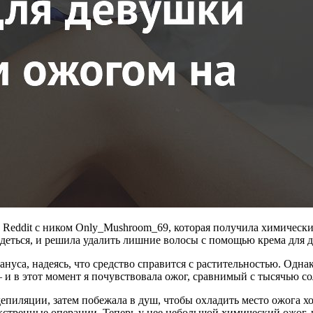
Reddit с ником Only_Mushroom_69, которая получила химический
здеться, и решила удалить лишние волосы с помощью крема для 
ь ануса, надеясь, что средство справится с растительностью. Од
— и в этот момент я почувствовала ожог, сравнимый с тысячью с
епиляции, затем побежала в душ, чтобы охладить место ожога хо
экстренные операции. Теперь у нее небольшой химический ожог