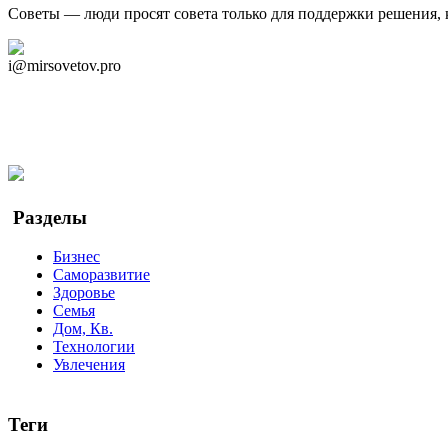
Советы — люди просят совета только для поддержки решения, 
Дзен Канал
i@mirsovetov.pro
Telegram
Мы в Ok
Facebook
Twitter
YouTube
Google Новости
Разделы
Бизнес
Саморазвитие
Здоровье
Семья
Дом, Кв.
Технологии
Увлечения
Теги