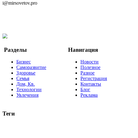
i@mirsovetov.pro
Telegram
Мы в Ok
Facebook
Twitter
YouTube
Google Новости
Разделы
Навигация
Бизнес
Новости
Саморазвитие
Полезное
Здоровье
Разное
Семья
Регистрация
Дом, Кв.
Контакты
Технологии
Блог
Увлечения
Реклама
Теги
руководство
ТОП-10
баланс
эффективность
образование
негатив
нерешительность
миллиардер
менталитет
развитие
работа
принцип
практика
опрос
интернет