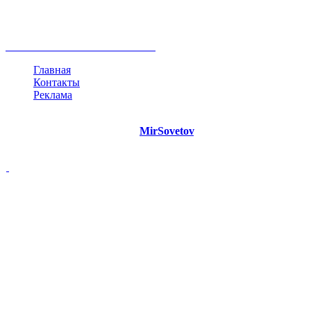
инфографика
беспокойство
идея
интервью
исследование
мнение
продвижение
проект
анализ
возможности
жизнь
план
дом
все теги
Главная
Контакты
Реклама
©
Copyright 2021 Портал "
MirSovetov
.PRO"
- Советы на все
случаи жизни.