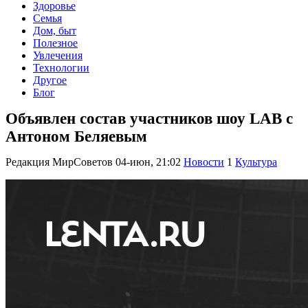
Здоровье
Семья
Дом, быт
Полезное
Увлечения
Технологии
Другое
Блог
Объявлен состав участников шоу LAB с
Антоном Беляевым
Редакция МирСоветов
04-июн, 21:02
Новости
1
Культура