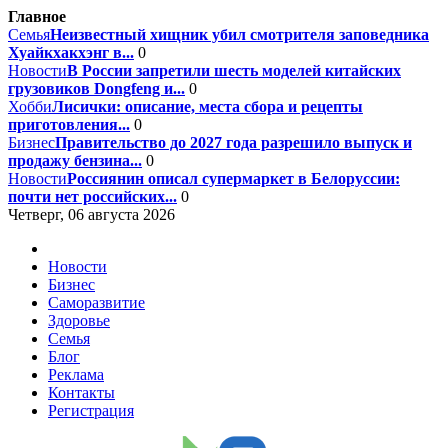
Главное
Семья
Неизвестный хищник убил смотрителя заповедника
Хуайкхакхэнг в...
0
Новости
В России запретили шесть моделей китайских
грузовиков Dongfeng и...
0
Хобби
Лисички: описание, места сбора и рецепты
приготовления...
0
Бизнес
Правительство до 2027 года разрешило выпуск и
продажу бензина...
0
Новости
Россиянин описал супермаркет в Белоруссии:
почти нет российских...
0
Четверг, 06 августа 2026
Новости
Бизнес
Саморазвитие
Здоровье
Семья
Блог
Реклама
Контакты
Регистрация