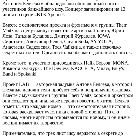
Антоном Беляевым обнародовали обновленный список
участников ближайшего шоу. Концерт запланирован на 13
июня на сцене «ВТБ Арены».
Вместе с основателем проекта и фронтменом группы Therr
Maitz на сцену выйдут известные артисты: Лолита, Юрий
Лоза, Татьяна Буланова, Дмитрий Журавлев, IOWA,
Сироткин, Александр Ревва, Cream Soda, AY YOLA,
Анастасия Садковская, Тося Чайкина, а также несколько
секретных гостей. Организаторы обещают дополнять список.
Кроме того, к участию присоединятся Найк Борзов, MONA,
Комната культуры, The Dawless, КАССЕТА, Miravi, Billy's
Band и Spokanki.
Проект LAB — авторская задумка Антона Беляева, в которой
звездные исполнители пробуют себя в непривычных жанрах.
Вместе с музыкантами группы Therr Maitz, хором и оркестром
они создают оригинальные версии известных хитов. Беляев
отметил, что каждый номер — это самостоятельная история,
которая раскрывает участника с новой стороны. По его
словам, многие артисты открываются по-новому, и он иначе
воспринимает их творчество.
Примечательно, что трек-лист шоу держится в секрете до