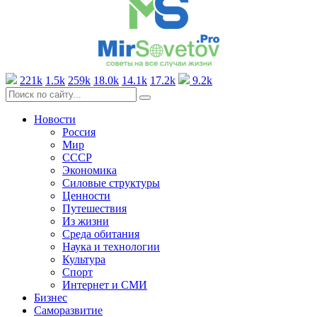
221k
1.5k
259k
18.0k
14.1k
17.2k
9.2k
Новости
Россия
Мир
СССР
Экономика
Силовые структуры
Ценности
Путешествия
Из жизни
Среда обитания
Наука и технологии
Культура
Спорт
Интернет и СМИ
Бизнес
Саморазвитие