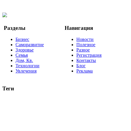
Twitter
YouTube
Google Новости
Разделы
Навигация
Бизнес
Новости
Саморазвитие
Полезное
Здоровье
Разное
Семья
Регистрация
Дом, Кв.
Контакты
Технологии
Блог
Увлечения
Реклама
Теги
руководство
ТОП-10
баланс
эффективность
образование
негатив
нерешительность
миллиардер
менталитет
развитие
работа
принцип
практика
опрос
интернет
инфографика
беспокойство
идея
интервью
исследование
мнение
продвижение
проект
анализ
возможности
жизнь
план
дом