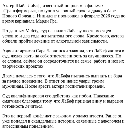
Актер Шайа ЛаБаф, известный по ролям в фильмах
«Трансформеры», получил условный срок за драку в баре
Нового Орлеана. Инцидент произошел в феврале 2026 года во
время карнавала Марди Гра.
По данным Variety, суд назначил ЛаБафу шесть месяцев
условно и два года испытательного срока. Кроме того, актера
обязали пройти лечение от алкогольной зависимости.
Адвокат артиста Сара Червински заявила, что ЛаБаф явился в
суд, желая взять на себя ответственность за случившееся. По
ее словам, сейчас он сосредоточится на семье, работе и новых
творческих проектах.
Драма началась с того, что ЛаБафа пытались выгнать из бара
за пьяное поведение. В ответ он нанес удары троим
мужчинам. После ареста актера госпитализировали.
Суд квалифицировал его действия как побои. Наказание
смягчили благодаря тому, что ЛаБаф признал вину и выразил
готовность лечиться.
Это не первый конфликт с законом у знаменитости. Ранее он
уже попадал в скандальные истории, связанные с алкоголем и
агрессивным поведением.