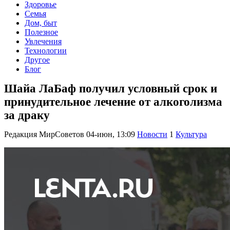
Здоровье
Семья
Дом, быт
Полезное
Увлечения
Технологии
Другое
Блог
Шайа ЛаБаф получил условный срок и
принудительное лечение от алкоголизма
за драку
Редакция МирСоветов
04-июн, 13:09
Новости
1
Культура