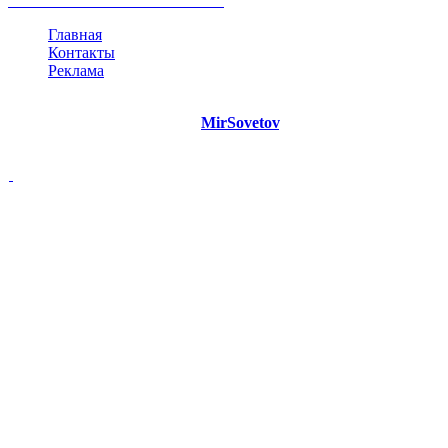
все теги
Главная
Контакты
Реклама
©
Copyright 2021 Портал "
MirSovetov
.PRO"
- Советы на все
случаи жизни.