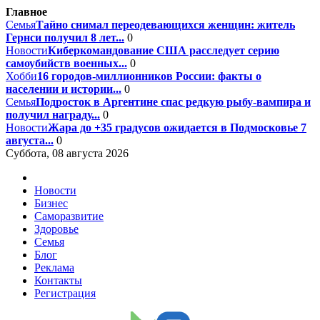
Главное
Семья
Тайно снимал переодевающихся женщин: житель
Гернси получил 8 лет...
0
Новости
Киберкомандование США расследует серию
самоубийств военных...
0
Хобби
16 городов-миллионников России: факты о
населении и истории...
0
Семья
Подросток в Аргентине спас редкую рыбу-вампира и
получил награду...
0
Новости
Жара до +35 градусов ожидается в Подмосковье 7
августа...
0
Суббота, 08 августа 2026
Новости
Бизнес
Саморазвитие
Здоровье
Семья
Блог
Реклама
Контакты
Регистрация