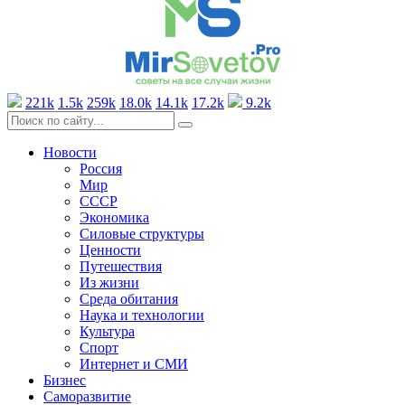
221k
1.5k
259k
18.0k
14.1k
17.2k
9.2k
Новости
Россия
Мир
СССР
Экономика
Силовые структуры
Ценности
Путешествия
Из жизни
Среда обитания
Наука и технологии
Культура
Спорт
Интернет и СМИ
Бизнес
Саморазвитие