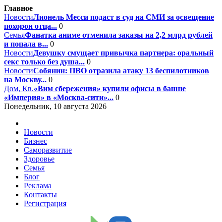
Главное
Новости
Лионель Месси подаст в суд на СМИ за освещение
похорон отца...
0
Семья
Фанатка аниме отменила заказы на 2,2 млрд рублей
и попала в...
0
Новости
Девушку смущает привычка партнера: оральный
секс только без душа...
0
Новости
Собянин: ПВО отразила атаку 13 беспилотников
на Москву...
0
Дом, Кв.
«Вим сбережения» купили офисы в башне
«Империя» в «Москва-сити»...
0
Понедельник, 10 августа 2026
Новости
Бизнес
Саморазвитие
Здоровье
Семья
Блог
Реклама
Контакты
Регистрация