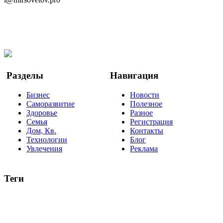
Telegram
Мы в Ok
Facebook
Twitter
YouTube
Google Новости
Разделы
Навигация
Бизнес
Новости
Саморазвитие
Полезное
Здоровье
Разное
Семья
Регистрация
Дом, Кв.
Контакты
Технологии
Блог
Увлечения
Реклама
Теги
руководство
ТОП-10
баланс
эффективность
образование
негатив
нерешительность
миллиардер
менталитет
развитие
работа
принцип
практика
опрос
интернет