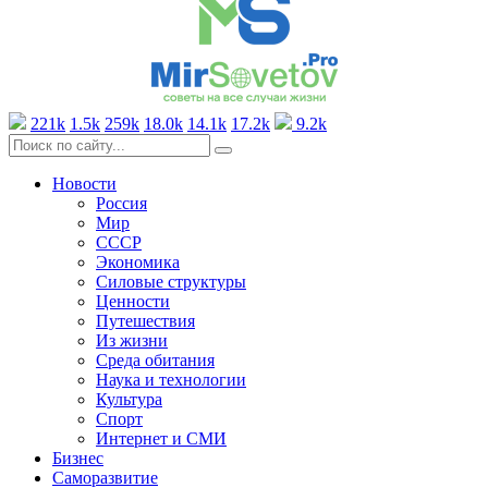
221k
1.5k
259k
18.0k
14.1k
17.2k
9.2k
Новости
Россия
Мир
СССР
Экономика
Силовые структуры
Ценности
Путешествия
Из жизни
Среда обитания
Наука и технологии
Культура
Спорт
Интернет и СМИ
Бизнес
Саморазвитие