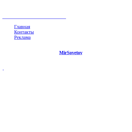
инфографика
беспокойство
идея
интервью
исследование
мнение
продвижение
проект
анализ
возможности
жизнь
план
дом
все теги
Главная
Контакты
Реклама
©
Copyright 2021 Портал "
MirSovetov
.PRO"
- Советы на все
случаи жизни.