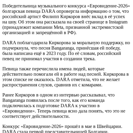
Победительница музыкального конкурса «Евровидение-2026»
болгарская певица DARA опровергла информацию о том, что
российский артист Филипп Киркоров внёс вклад в её успех
на шоу. Об этом она рассказала на своей странице в Instagram
(принадлежит компании Meta, признанной экстремистской
организацией и запрещённой в РФ).
DARA поблагодарила Киркорова за моральную поддержку, но
подчеркнула, что песня Bangaranga, принёсшая ей победу,
была написана ещё в 2023 году. По её словам, российский
певец не принимал участия в создании трека.
Певица также перечислила имена людей, которые
действительно помогали ей в работе над песней. Киркорова в
этом списке не оказалось. DARA отметила, что не желает
распространения слухов, сравнив их с комарами.
Ранее Киркоров в одном из интервью рассказывал, что
Bangaranga появилась после того, как его команда
подключилась к подготовке DARA к участию в
«Евровидении». Теперь певица ясно дала понять, что это не
соответствует действительности.
Конкурс «Евровидение-2026» прошёл в мае в Швейцарии.
DARA стала первой представительницей Болгарии,