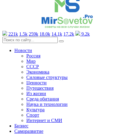
221k
1.5k
259k
18.0k
14.1k
17.2k
9.2k
Новости
Россия
Мир
СССР
Экономика
Силовые структуры
Ценности
Путешествия
Из жизни
Среда обитания
Наука и технологии
Культура
Спорт
Интернет и СМИ
Бизнес
Саморазвитие