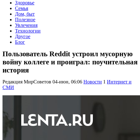
Здоровье
Семья
Дом, быт
Полезное
Увлечения
Технологии
Другое
Блог
Пользователь Reddit устроил мусорную
войну коллеге и проиграл: поучительная
история
Редакция МирСоветов
04-июн, 06:06
Новости
1
Интернет и
СМИ