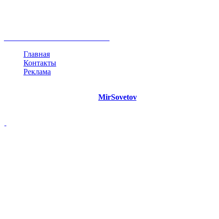
развитие
работа
принцип
практика
опрос
интернет
инфографика
беспокойство
идея
интервью
исследование
мнение
продвижение
проект
анализ
возможности
жизнь
план
дом
все теги
Главная
Контакты
Реклама
©
Copyright 2021 Портал "
MirSovetov
.PRO"
- Советы на все
случаи жизни.