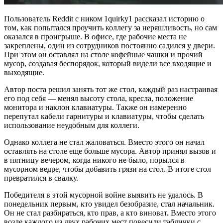
Пользователь Reddit с ником 1quirky1 рассказал историю о
том, как попытался проучить коллегу за неряшливость, но сам
оказался в проигрыше. В офисе, где рабочие места не
закреплены, один из сотрудников постоянно садился у двери.
При этом он оставлял на столе кофейные чашки и прочий
мусор, создавая беспорядок, который видели все входящие и
выходящие.
Автор поста решил занять тот же стол, каждый раз настраивая
его под себя — менял высоту стола, кресла, положение
монитора и наклон клавиатуры. Также он намеренно
перепутал кабели гарнитуры и клавиатуры, чтобы сделать
использование неудобным для коллеги.
Однако коллега не стал жаловаться. Вместо этого он начал
оставлять на столе еще больше мусора. Автор принял вызов и
в пятницу вечером, когда никого не было, порылся в
мусорном ведре, чтобы добавить грязи на стол. В итоге стол
превратился в свалку.
Победителя в этой мусорной войне выявить не удалось. В
понедельник первым, кто увидел безобразие, стал начальник.
Он не стал разбираться, кто прав, а кто виноват. Вместо этого
возле каждого из двух рабочих мест повесили таблички с