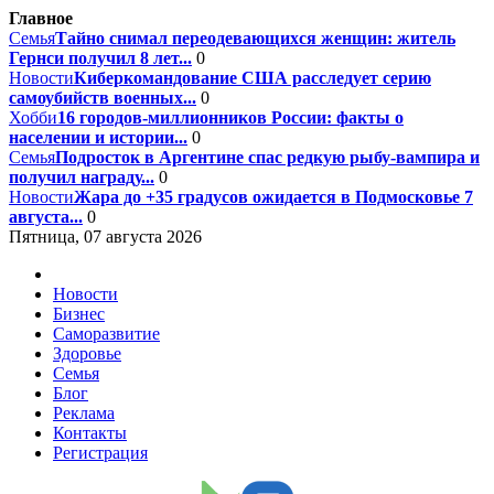
Главное
Семья
Тайно снимал переодевающихся женщин: житель
Гернси получил 8 лет...
0
Новости
Киберкомандование США расследует серию
самоубийств военных...
0
Хобби
16 городов-миллионников России: факты о
населении и истории...
0
Семья
Подросток в Аргентине спас редкую рыбу-вампира и
получил награду...
0
Новости
Жара до +35 градусов ожидается в Подмосковье 7
августа...
0
Пятница, 07 августа 2026
Новости
Бизнес
Саморазвитие
Здоровье
Семья
Блог
Реклама
Контакты
Регистрация