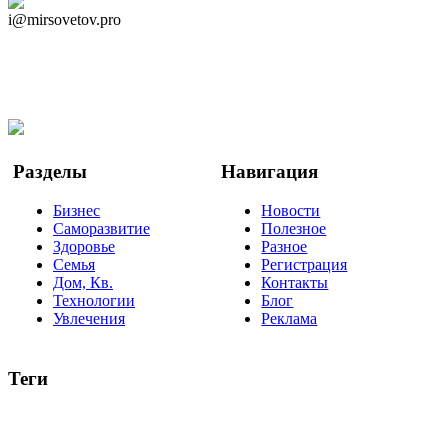
Дзен Канал
i@mirsovetov.pro
Telegram
Мы в Ok
Facebook
Twitter
YouTube
Google Новости
Разделы
Навигация
Бизнес
Новости
Саморазвитие
Полезное
Здоровье
Разное
Семья
Регистрация
Дом, Кв.
Контакты
Технологии
Блог
Увлечения
Реклама
Теги
руководство
ТОП-10
баланс
эффективность
образование
негатив
нерешительность
миллиардер
менталитет