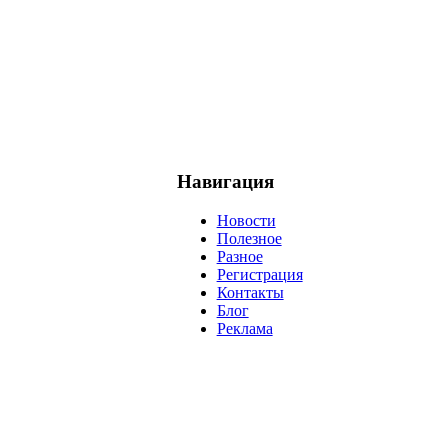
Навигация
Новости
Полезное
Разное
Регистрация
Контакты
Блог
Реклама
негатив
нерешительность
миллиардер
менталитет
развитие
ижение
проект
анализ
возможности
жизнь
план
дом