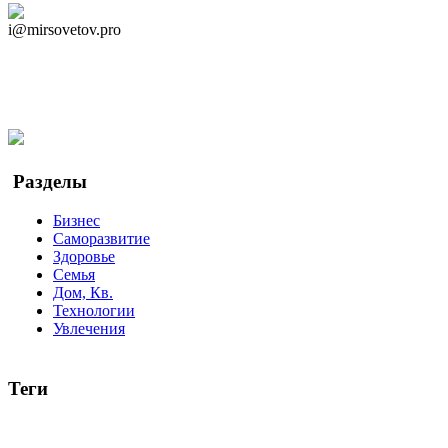
Дзен Канал
i@mirsovetov.pro
Telegram
Мы в Ok
Facebook
Twitter
YouTube
Google Новости
Разделы
Бизнес
Саморазвитие
Здоровье
Семья
Дом, Кв.
Технологии
Увлечения
Теги
руководство
ТОП-10
баланс
эффективность
образование
беспокойство
идея
интервью
исследование
мнение
продв