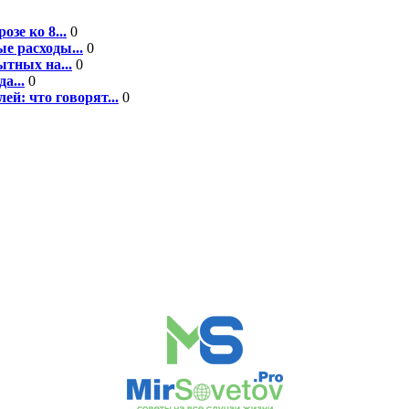
зе ко 8...
0
е расходы...
0
ытных на...
0
а...
0
ей: что говорят...
0