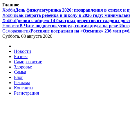
Главное
Хобби
День физкультурника 2026: поздравления в стихах и про
Хобби
Как собрать ребенка в школу в 2026 году: минимальны
Хобби
Гренки с яйцом: 14 быстрых рецептов от сладких до с
Новости
В Чите подросток утонул, спасая друга на реке Ингод
Саморазвития
Россияне потратили на «Оземпик» 236 млн рубл
Суббота, 08 августа 2026
Новости
Бизнес
Саморазвитие
Здоровье
Семья
Блог
Реклама
Контакты
Регистрация