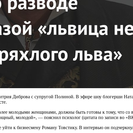
митрия Диброва с супругой Полиной. В эфире шоу блогерши Нат
сте.
олее молодыми женщинами, должны быть готовы к тому, что со 
ощный, молодой», — пояснил психолог (цитата по записи во «ВК
 уйти к бизнесмену Роману Товстику. В интервью он подчеркнул,