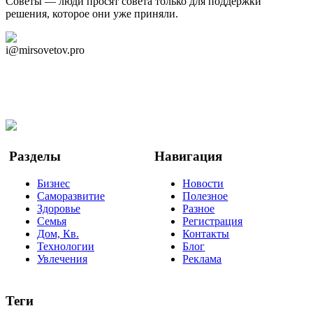
Советы — люди просят совета только для поддержки
решения, которое они уже приняли.
Дзен Канал
i@mirsovetov.pro
Telegram
Мы в Ok
Facebook
Twitter
YouTube
Google Новости
Разделы
Навигация
Бизнес
Новости
Саморазвитие
Полезное
Здоровье
Разное
Семья
Регистрация
Дом, Кв.
Контакты
Технологии
Блог
Увлечения
Реклама
Теги