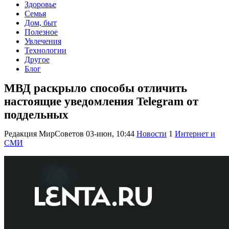
Здоровье
Семья
Дом, быт
Полезное
Увлечения
Технологии
Другое
Блог
МВД раскрыло способы отличить
настоящие уведомления Telegram от
поддельных
Редакция МирСоветов
03-июн, 10:44
Новости
1
Интернет и
СМИ