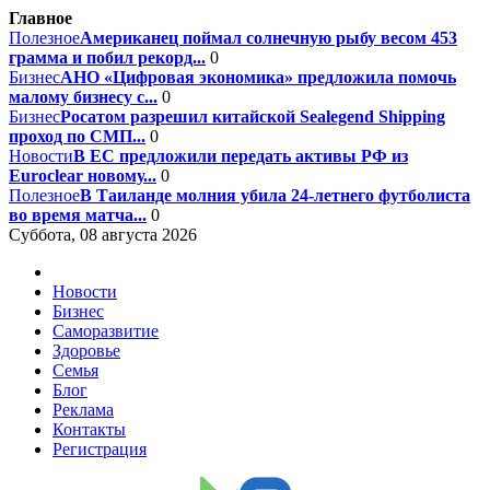
Главное
Полезное
Американец поймал солнечную рыбу весом 453
грамма и побил рекорд...
0
Бизнес
АНО «Цифровая экономика» предложила помочь
малому бизнесу с...
0
Бизнес
Росатом разрешил китайской Sealegend Shipping
проход по СМП...
0
Новости
В ЕС предложили передать активы РФ из
Euroclear новому...
0
Полезное
В Таиланде молния убила 24-летнего футболиста
во время матча...
0
Суббота, 08 августа 2026
Новости
Бизнес
Саморазвитие
Здоровье
Семья
Блог
Реклама
Контакты
Регистрация