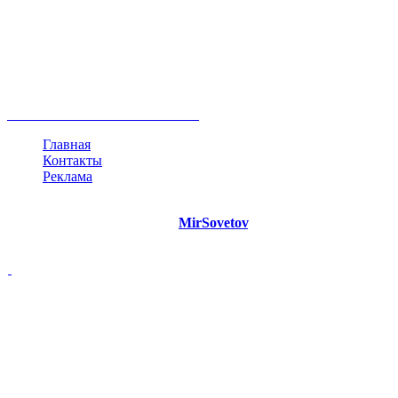
руководство
ТОП-10
баланс
эффективность
образование
негатив
нерешительность
миллиардер
менталитет
развитие
работа
принцип
практика
опрос
интернет
инфографика
беспокойство
идея
интервью
исследование
мнение
продвижение
проект
анализ
возможности
жизнь
план
дом
все теги
Главная
Контакты
Реклама
©
Copyright 2021 Портал "
MirSovetov
.PRO"
- Советы на все
случаи жизни.