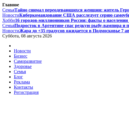
Главное
Семья
Тайно снимал переодевающихся женщин: житель Гернси
Новости
Киберкомандование США расследует серию самоуби
Хобби
16 городов-миллионников России: факты о населении и
Семья
Подросток в Аргентине спас редкую рыбу-вампира и по
Новости
Жара до +35 градусов ожидается в Подмосковье 7 авг
Суббота, 08 августа 2026
Новости
Бизнес
Саморазвитие
Здоровье
Семья
Блог
Реклама
Контакты
Регистрация