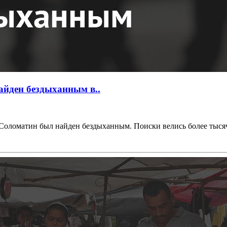
айден бездыханным в..
оломатин был найден бездыханным. Поиски велись более тысячи