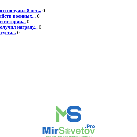
 получил 8 лет...
0
йств военных...
0
 истории...
0
лучил награду...
0
уста...
0