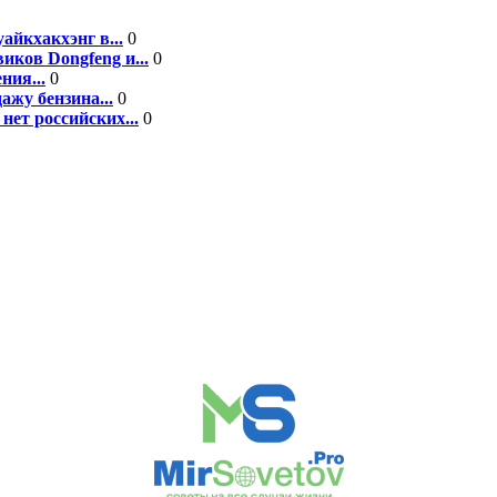
йкхакхэнг в...
0
иков Dongfeng и...
0
ния...
0
ажу бензина...
0
нет российских...
0