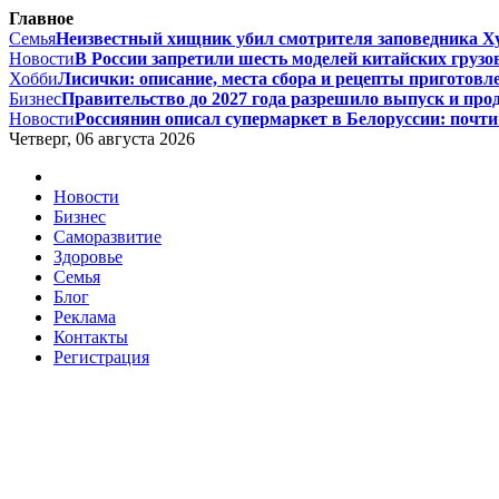
Главное
Семья
Неизвестный хищник убил смотрителя заповедника Хуа
Новости
В России запретили шесть моделей китайских грузов
Хобби
Лисички: описание, места сбора и рецепты приготовле
Бизнес
Правительство до 2027 года разрешило выпуск и прод
Новости
Россиянин описал супермаркет в Белоруссии: почти 
Четверг, 06 августа 2026
Новости
Бизнес
Саморазвитие
Здоровье
Семья
Блог
Реклама
Контакты
Регистрация