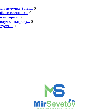
 получил 8 лет...
0
йств военных...
0
 истории...
0
лучил награду...
0
уста...
0