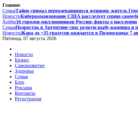
Главное
Семья
Тайно снимал переодевающихся женщин: житель Гернси
Новости
Киберкомандование США расследует серию самоуби
Хобби
16 городов-миллионников России: факты о населении и
Семья
Подросток в Аргентине спас редкую рыбу-вампира и по
Новости
Жара до +35 градусов ожидается в Подмосковье 7 авг
Пятница, 07 августа 2026
Новости
Бизнес
Саморазвитие
Здоровье
Семья
Блог
Реклама
Контакты
Регистрация