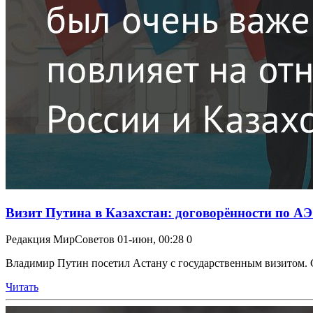
Визит Путина в Казахстан: договорённости по АЭС
Редакция МирСоветов
01-июн, 00:28
0
Владимир Путин посетил Астану с государственным визитом. С
Читать