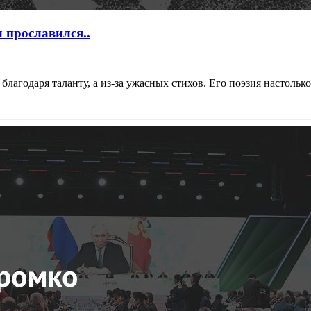
 прославился..
агодаря таланту, а из-за ужасных стихов. Его поэзия настолько 