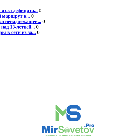
из-за дефицита...
0
 маршрут к...
0
а ненадлежащей...
0
над 13-летней...
0
 в сети из-за...
0