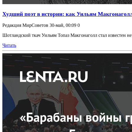
Худший поэт в истории: как Уильям Макгонаголл
Редакция МирСоветов
30-май, 00:09
0
Шотландский ткач Уильям Топаз Макгонаголл стал известен не бл
Читать