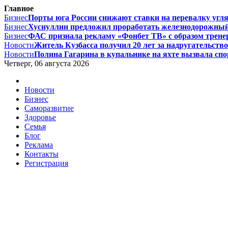
Главное
Бизнес
Порты юга России снижают ставки на перевалку угля 
Бизнес
Хуснуллин предложил проработать железнодорожный
Бизнес
ФАС признала рекламу «Фонбет ТВ» с образом тренер
Новости
Житель Кузбасса получил 20 лет за надругательство 
Новости
Полина Гагарина в купальнике на яхте вызвала споры
Четверг, 06 августа 2026
Новости
Бизнес
Саморазвитие
Здоровье
Семья
Блог
Реклама
Контакты
Регистрация