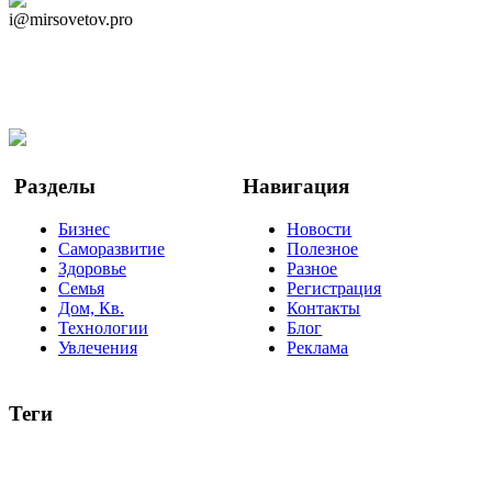
i@mirsovetov.pro
Telegram
Мы в Ok
Facebook
Twitter
YouTube
Google Новости
Разделы
Навигация
Бизнес
Новости
Саморазвитие
Полезное
Здоровье
Разное
Семья
Регистрация
Дом, Кв.
Контакты
Технологии
Блог
Увлечения
Реклама
Теги
руководство
ТОП-10
баланс
эффективность
образование
негатив
нерешительность
миллиардер
менталитет