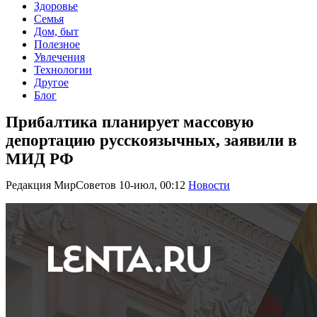
Здоровье
Семья
Дом, быт
Полезное
Увлечения
Технологии
Другое
Блог
Прибалтика планирует массовую
депортацию русскоязычных, заявили в
МИД РФ
Редакция МирСоветов
10-июл, 00:12
Новости