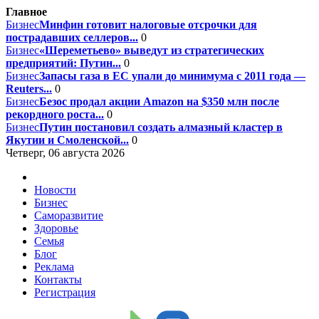
Главное
Бизнес
Минфин готовит налоговые отсрочки для
пострадавших селлеров...
0
Бизнес
«Шереметьево» выведут из стратегических
предприятий: Путин...
0
Бизнес
Запасы газа в ЕС упали до минимума с 2011 года —
Reuters...
0
Бизнес
Безос продал акции Amazon на $350 млн после
рекордного роста...
0
Бизнес
Путин постановил создать алмазный кластер в
Якутии и Смоленской...
0
Четверг, 06 августа 2026
Новости
Бизнес
Саморазвитие
Здоровье
Семья
Блог
Реклама
Контакты
Регистрация