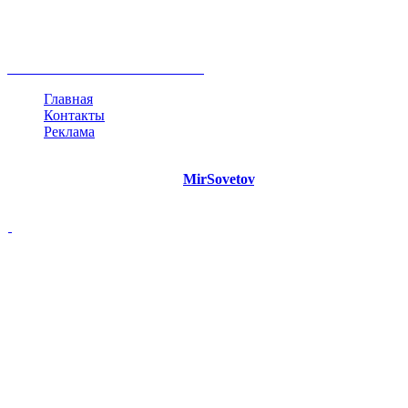
развитие
работа
принцип
практика
опрос
интернет
инфографика
беспокойство
идея
интервью
исследование
мнение
продвижение
проект
анализ
возможности
жизнь
план
дом
все теги
Главная
Контакты
Реклама
©
Copyright 2021 Портал "
MirSovetov
.PRO"
- Советы на все
случаи жизни.