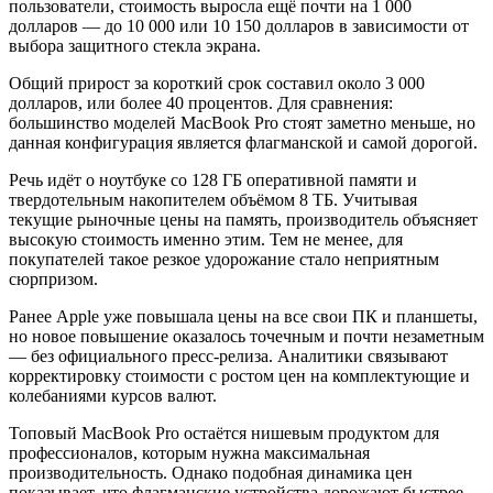
пользователи, стоимость выросла ещё почти на 1 000
долларов — до 10 000 или 10 150 долларов в зависимости от
выбора защитного стекла экрана.
Общий прирост за короткий срок составил около 3 000
долларов, или более 40 процентов. Для сравнения:
большинство моделей MacBook Pro стоят заметно меньше, но
данная конфигурация является флагманской и самой дорогой.
Речь идёт о ноутбуке со 128 ГБ оперативной памяти и
твердотельным накопителем объёмом 8 ТБ. Учитывая
текущие рыночные цены на память, производитель объясняет
высокую стоимость именно этим. Тем не менее, для
покупателей такое резкое удорожание стало неприятным
сюрпризом.
Ранее Apple уже повышала цены на все свои ПК и планшеты,
но новое повышение оказалось точечным и почти незаметным
— без официального пресс-релиза. Аналитики связывают
корректировку стоимости с ростом цен на комплектующие и
колебаниями курсов валют.
Топовый MacBook Pro остаётся нишевым продуктом для
профессионалов, которым нужна максимальная
производительность. Однако подобная динамика цен
показывает, что флагманские устройства дорожают быстрее