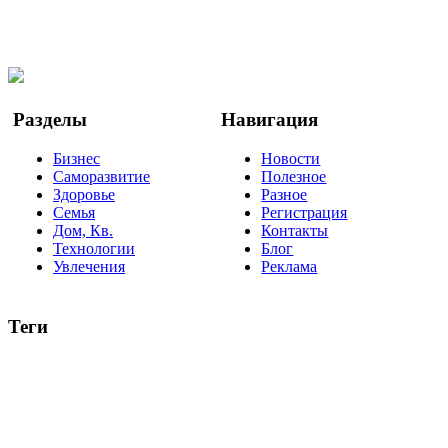
Мы в Ok
Facebook
Twitter
YouTube
Google Новости
Разделы
Навигация
Бизнес
Новости
Саморазвитие
Полезное
Здоровье
Разное
Семья
Регистрация
Дом, Кв.
Контакты
Технологии
Блог
Увлечения
Реклама
Теги
руководство
ТОП-10
баланс
эффективность
образование
негатив
нерешительность
миллиардер
менталитет
развитие
работа
принцип
практика
опрос
интернет
инфографика
беспокойство
идея
интервью
исследование
мнение
продвижение
проект
анализ
возможности