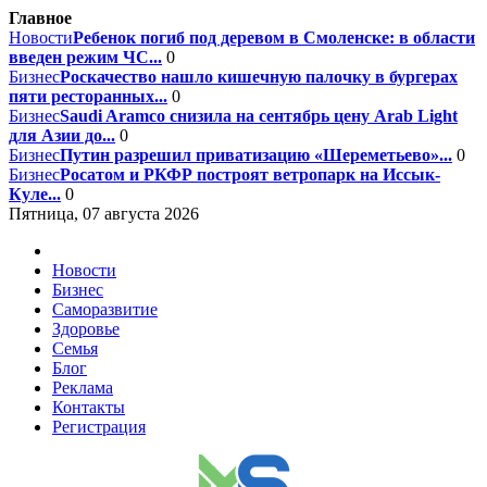
Главное
Новости
Ребенок погиб под деревом в Смоленске: в области
введен режим ЧС...
0
Бизнес
Роскачество нашло кишечную палочку в бургерах
пяти ресторанных...
0
Бизнес
Saudi Aramco снизила на сентябрь цену Arab Light
для Азии до...
0
Бизнес
Путин разрешил приватизацию «Шереметьево»...
0
Бизнес
Росатом и РКФР построят ветропарк на Иссык-
Куле...
0
Пятница, 07 августа 2026
Новости
Бизнес
Саморазвитие
Здоровье
Семья
Блог
Реклама
Контакты
Регистрация