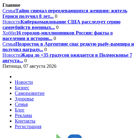
Главное
Семья
Тайно снимал переодевающихся женщин: житель
Гернси получил 8 лет...
0
Новости
Киберкомандование США расследует серию
самоубийств военных...
0
Хобби
16 городов-миллионников России: факты о
населении и истории...
0
Семья
Подросток в Аргентине спас редкую рыбу-вампира и
получил награду...
0
Новости
Жара до +35 градусов ожидается в Подмосковье 7
августа...
0
Пятница, 07 августа 2026
Новости
Бизнес
Саморазвитие
Здоровье
Семья
Блог
Реклама
Контакты
Регистрация