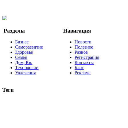
Facebook
Twitter
YouTube
Google Новости
Разделы
Навигация
Бизнес
Новости
Саморазвитие
Полезное
Здоровье
Разное
Семья
Регистрация
Дом, Кв.
Контакты
Технологии
Блог
Увлечения
Реклама
Теги
руководство
ТОП-10
баланс
эффективность
образование
негатив
нерешительность
миллиардер
менталитет
развитие
работа
принцип
практика
опрос
интернет
инфографика
беспокойство
идея
интервью
исследование
мнение
продвижение
проект
анализ
возможности
жизнь
план
дом