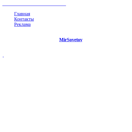
все теги
Главная
Контакты
Реклама
©
Copyright 2021 Портал "
MirSovetov
.PRO"
- Советы на все
случаи жизни.