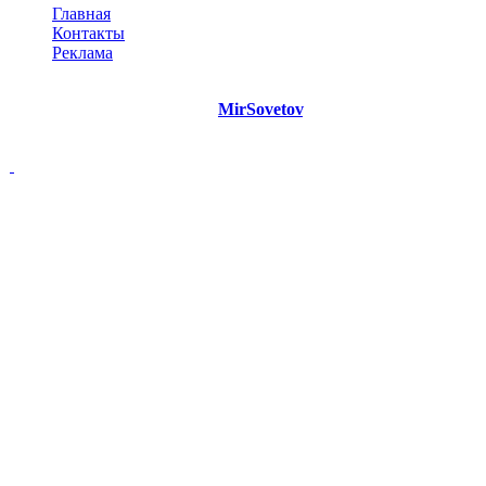
Главная
Контакты
Реклама
©
Copyright 2021 Портал "
MirSovetov
.PRO"
- Советы на все
случаи жизни.