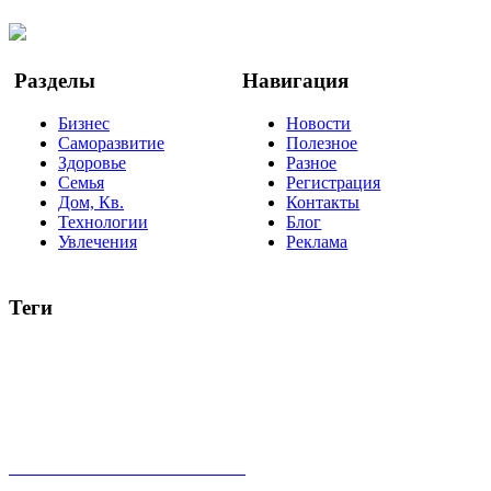
YouTube
Google Новости
Разделы
Навигация
Бизнес
Новости
Саморазвитие
Полезное
Здоровье
Разное
Семья
Регистрация
Дом, Кв.
Контакты
Технологии
Блог
Увлечения
Реклама
Теги
руководство
ТОП-10
баланс
эффективность
образование
негатив
нерешительность
миллиардер
менталитет
развитие
работа
принцип
практика
опрос
интернет
инфографика
беспокойство
идея
интервью
исследование
мнение
продвижение
проект
анализ
возможности
жизнь
план
дом
все теги