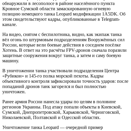
обнаружили в лесополосе в районе населённого пункта
Кровное Сумской области замаскированную огневую
позицию немецкого танка Leopard модификации 1A5DK. Об
этом свидетельствуют кадры, опубликованные в Telegram-
канале.
На видео, снятом с беспилотника, видно, как экипаж танка
вёл огонь по штурмовым подразделениям Вооружённых сил
России, которые вели боевые действия в соседнем посёлке
Хотень. В ответ на это расчёты FPV-дронов сначала поразили
защитные сооружения вокруг танка, а затем и саму боевую
машину.
В уничтожении танка участвовали подразделения Центра
«Рубикон» и 145-го полка морской пехоты. Кадры
объективного контроля зафиксировали точность ударов: после
попаданий дронов танк загорелся и был полностью
уничтожен.
Ранее армия России нанесла удары по целям в половине
регионов Украины. Под атаку попали объекты в Киевской,
Сумской, Днепропетровской, Харьковской, Черниговской,
Николаевской, Полтавской и Одесской областях.
Уничтожение танка Leopard — очередной пример