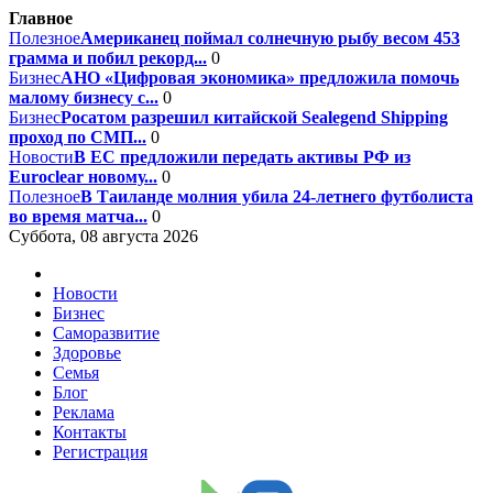
Главное
Полезное
Американец поймал солнечную рыбу весом 453
грамма и побил рекорд...
0
Бизнес
АНО «Цифровая экономика» предложила помочь
малому бизнесу с...
0
Бизнес
Росатом разрешил китайской Sealegend Shipping
проход по СМП...
0
Новости
В ЕС предложили передать активы РФ из
Euroclear новому...
0
Полезное
В Таиланде молния убила 24-летнего футболиста
во время матча...
0
Суббота, 08 августа 2026
Новости
Бизнес
Саморазвитие
Здоровье
Семья
Блог
Реклама
Контакты
Регистрация