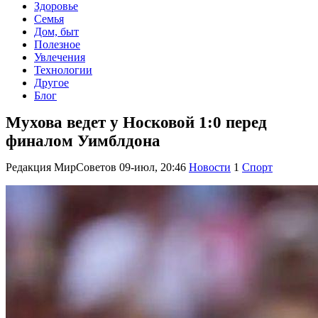
Здоровье
Семья
Дом, быт
Полезное
Увлечения
Технологии
Другое
Блог
Мухова ведет у Носковой 1:0 перед
финалом Уимблдона
Редакция МирСоветов
09-июл, 20:46
Новости
1
Спорт