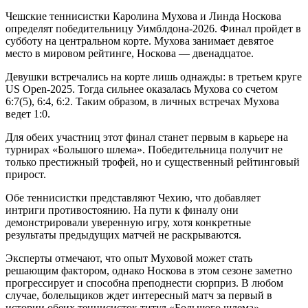
Чешские теннисистки Каролина Мухова и Линда Носкова
определят победительницу Уимблдона-2026. Финал пройдет в
субботу на центральном корте. Мухова занимает девятое
место в мировом рейтинге, Носкова — двенадцатое.
Девушки встречались на корте лишь однажды: в третьем круге
US Open-2025. Тогда сильнее оказалась Мухова со счетом
6:7(5), 6:4, 6:2. Таким образом, в личных встречах Мухова
ведет 1:0.
Для обеих участниц этот финал станет первым в карьере на
турнирах «Большого шлема». Победительница получит не
только престижный трофей, но и существенный рейтинговый
прирост.
Обе теннисистки представляют Чехию, что добавляет
интриги противостоянию. На пути к финалу они
демонстрировали уверенную игру, хотя конкретные
результаты предыдущих матчей не раскрываются.
Эксперты отмечают, что опыт Муховой может стать
решающим фактором, однако Носкова в этом сезоне заметно
прогрессирует и способна преподнести сюрприз. В любом
случае, болельщиков ждет интересный матч за первый в
истории обеих теннисисток титул «Большого шлема».