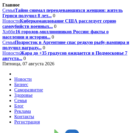
Главное
Семья
Тайно снимал переодевающихся женщин: житель
Гернси получил 8 лет...
0
Новости
Киберкомандование США расследует серию
самоубийств военных...
0
Хобби
16 городов-миллионников России: факты о
населении и истории...
0
Семья
Подросток в Аргентине спас редкую рыбу-вампира и
получил награду...
0
Новости
Жара до +35 градусов ожидается в Подмосковье 7
августа...
0
Пятница, 07 августа 2026
Новости
Бизнес
Саморазвитие
Здоровье
Семья
Блог
Реклама
Контакты
Регистрация