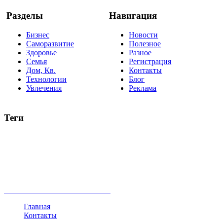
Разделы
Навигация
Бизнес
Новости
Саморазвитие
Полезное
Здоровье
Разное
Семья
Регистрация
Дом, Кв.
Контакты
Технологии
Блог
Увлечения
Реклама
Теги
руководство
ТОП-10
баланс
эффективность
образование
негатив
нерешительность
миллиардер
менталитет
развитие
работа
принцип
практика
опрос
интернет
инфографика
беспокойство
идея
интервью
исследование
мнение
продвижение
проект
анализ
возможности
жизнь
план
дом
все теги
Главная
Контакты