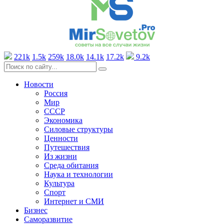
221k
1.5k
259k
18.0k
14.1k
17.2k
9.2k
Новости
Россия
Мир
СССР
Экономика
Силовые структуры
Ценности
Путешествия
Из жизни
Среда обитания
Наука и технологии
Культура
Спорт
Интернет и СМИ
Бизнес
Саморазвитие