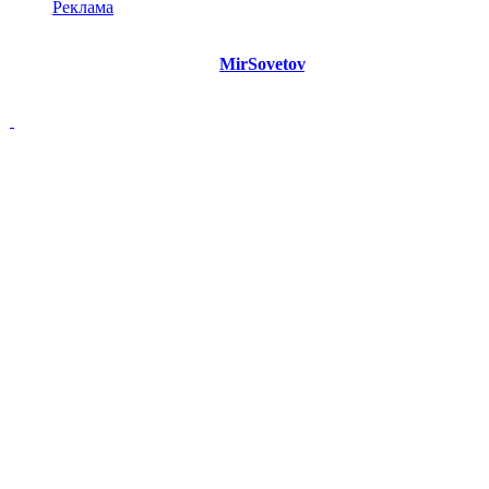
Реклама
©
Copyright 2021 Портал "
MirSovetov
.PRO"
- Советы на все
случаи жизни.