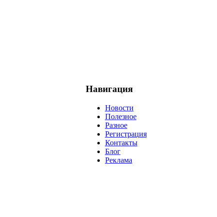
Навигация
Новости
Полезное
Разное
Регистрация
Контакты
Блог
Реклама
негатив
нерешительность
миллиардер
менталитет
развитие
ижение
проект
анализ
возможности
жизнь
план
дом