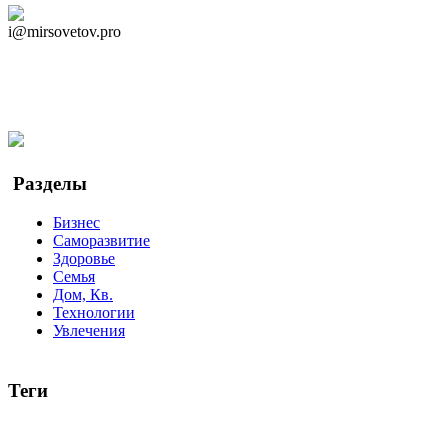
Дзен Канал
i@mirsovetov.pro
Telegram
Мы в Ok
Facebook
Twitter
YouTube
Google Новости
Разделы
Бизнес
Саморазвитие
Здоровье
Семья
Дом, Кв.
Технологии
Увлечения
Теги
руководство
ТОП-10
баланс
эффективность
образование
беспокойство
идея
интервью
исследование
мнение
продв