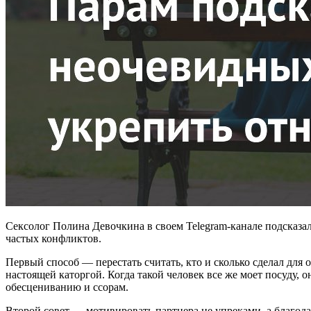
Сексолог Полина Девочкина в своем Telegram-канале подсказал
частых конфликтов.
Первый способ — перестать считать, кто и сколько сделал для 
настоящей каторгой. Когда такой человек все же моет посуду, он
обесцениванию и ссорам.
Второй совет — мотивировать партнера не упреками, а благодар