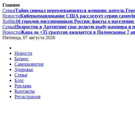
Главное
Семья
Тайно снимал переодевающихся женщин: житель Гернси
Новости
Киберкомандование США расследует серию самоуби
Хобби
16 городов-миллионников России: факты о населении и
Семья
Подросток в Аргентине спас редкую рыбу-вампира и по
Новости
Жара до +35 градусов ожидается в Подмосковье 7 авг
Пятница, 07 августа 2026
Новости
Бизнес
Саморазвитие
Здоровье
Семья
Блог
Реклама
Контакты
Регистрация