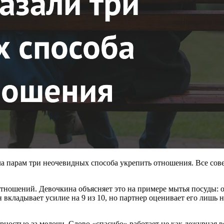
а парам три неочевидных способа укрепить отношения. Все сове
отношений. Девочкина объясняет это на примере мытья посуды: од
 вкладывает усилие на 9 из 10, но партнер оценивает его лишь на
ностью за мелочи. Слово «спасибо» работает не как дежурная ве