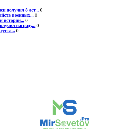
 получил 8 лет...
0
йств военных...
0
 истории...
0
лучил награду...
0
уста...
0