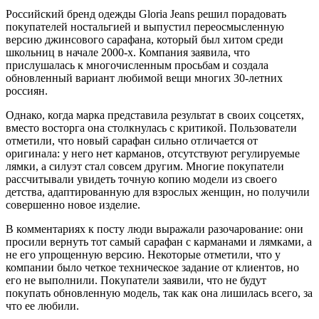
Российский бренд одежды Gloria Jeans решил порадовать
покупателей ностальгией и выпустил переосмысленную
версию джинсового сарафана, который был хитом среди
школьниц в начале 2000-х. Компания заявила, что
прислушалась к многочисленным просьбам и создала
обновленный вариант любимой вещи многих 30-летних
россиян.
Однако, когда марка представила результат в своих соцсетях,
вместо восторга она столкнулась с критикой. Пользователи
отметили, что новый сарафан сильно отличается от
оригинала: у него нет карманов, отсутствуют регулируемые
лямки, а силуэт стал совсем другим. Многие покупатели
рассчитывали увидеть точную копию модели из своего
детства, адаптированную для взрослых женщин, но получили
совершенно новое изделие.
В комментариях к посту люди выражали разочарование: они
просили вернуть тот самый сарафан с карманами и лямками, а
не его упрощенную версию. Некоторые отметили, что у
компании было четкое техническое задание от клиентов, но
его не выполнили. Покупатели заявили, что не будут
покупать обновленную модель, так как она лишилась всего, за
что ее любили.