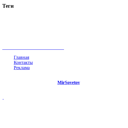
Теги
руководство
ТОП-10
баланс
эффективность
образование
негатив
нерешительность
миллиардер
менталитет
развитие
работа
принцип
практика
опрос
интернет
инфографика
беспокойство
идея
интервью
исследование
мнение
продвижение
проект
анализ
возможности
жизнь
план
дом
все теги
Главная
Контакты
Реклама
©
Copyright 2021 Портал "
MirSovetov
.PRO"
- Советы на все
случаи жизни.