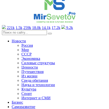
221k
1.5k
259k
18.0k
14.1k
17.2k
9.2k
Новости
Россия
Мир
СССР
Экономика
Силовые структуры
Ценности
Путешествия
Из жизни
Среда обитания
Наука и технологии
Культура
Спорт
Интернет и СМИ
Бизнес
Саморазвитие