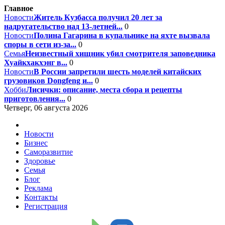
Главное
Новости
Житель Кузбасса получил 20 лет за
надругательство над 13-летней...
0
Новости
Полина Гагарина в купальнике на яхте вызвала
споры в сети из-за...
0
Семья
Неизвестный хищник убил смотрителя заповедника
Хуайкхакхэнг в...
0
Новости
В России запретили шесть моделей китайских
грузовиков Dongfeng и...
0
Хобби
Лисички: описание, места сбора и рецепты
приготовления...
0
Четверг, 06 августа 2026
Новости
Бизнес
Саморазвитие
Здоровье
Семья
Блог
Реклама
Контакты
Регистрация