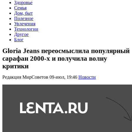
Здоровье
Семья
Дом, быт
Полезное
Увлечения
Технологии
Другое
Блог
Gloria Jeans переосмыслила популярный
сарафан 2000-х и получила волну
критики
Редакция МирСоветов
09-июл, 19:46
Новости