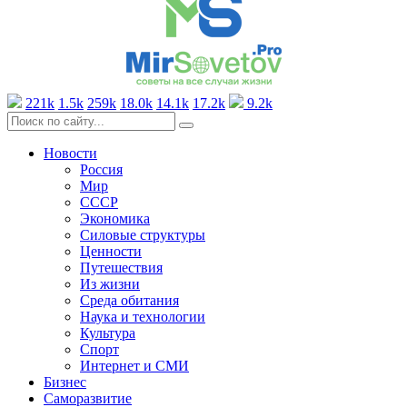
221k
1.5k
259k
18.0k
14.1k
17.2k
9.2k
Новости
Россия
Мир
СССР
Экономика
Силовые структуры
Ценности
Путешествия
Из жизни
Среда обитания
Наука и технологии
Культура
Спорт
Интернет и СМИ
Бизнес
Саморазвитие