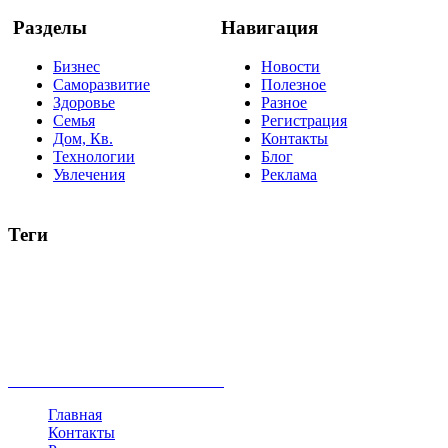
Разделы
Навигация
Бизнес
Новости
Саморазвитие
Полезное
Здоровье
Разное
Семья
Регистрация
Дом, Кв.
Контакты
Технологии
Блог
Увлечения
Реклама
Теги
руководство
ТОП-10
баланс
эффективность
образование
негатив
нерешительность
миллиардер
менталитет
развитие
работа
принцип
практика
опрос
интернет
инфографика
беспокойство
идея
интервью
исследование
мнение
продвижение
проект
анализ
возможности
жизнь
план
дом
все теги
Главная
Контакты