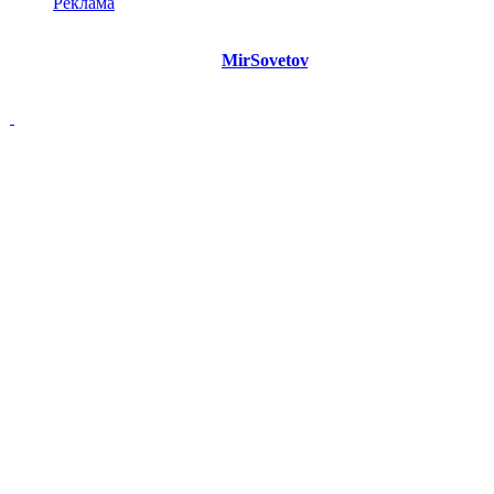
Реклама
©
Copyright 2021 Портал "
MirSovetov
.PRO"
- Советы на все
случаи жизни.