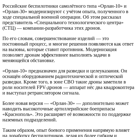
Российские беспилотники самолётного типа «Орлан-10» и
«Орлан-30» модернизируют с учётом опыта, полученного в
ходе специальной военной операции. Об этом рассказал
представитель «Специального технологического центра»
(СТЦ) — компании-разработчика этих дронов.
По его словам, совершенствование изделий — это
постоянный процесс, и многие решения появляются как ответ
на вызовы, которые ставит противник. Модернизация
позволяет дронам эффективнее выполнять задачи в
меняющейся обстановке.
«Орлан-10» предназначен для разведки и целеуказания. Он
оснащён оборудованием радиотехнической и оптической
разведки. Кроме того, в зоне СВО такие дроны заметили в
роли носителей FPV-дронов — аппарат нёс два квадрокоптера
и выступал ретранслятором сигнала.
Более новая версия — «Орлан-30» — дополнительно может
наводить высокоточные артиллерийские боеприпасы
«Краснополь». Это расширяет её возможности по поддержке
наземных подразделений.
Таким образом, опыт боевого применения напрямую влияет
на доработку беспилотников, делая их более гибким и