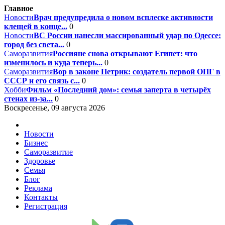
Главное
Новости
Врач предупредила о новом всплеске активности
клещей в конце...
0
Новости
ВС России нанесли массированный удар по Одессе:
город без света...
0
Саморазвития
Россияне снова открывают Египет: что
изменилось и куда теперь...
0
Саморазвития
Вор в законе Петрик: создатель первой ОПГ в
СССР и его связь с...
0
Хобби
Фильм «Последний дом»: семья заперта в четырёх
стенах из-за...
0
Воскресенье, 09 августа 2026
Новости
Бизнес
Саморазвитие
Здоровье
Семья
Блог
Реклама
Контакты
Регистрация