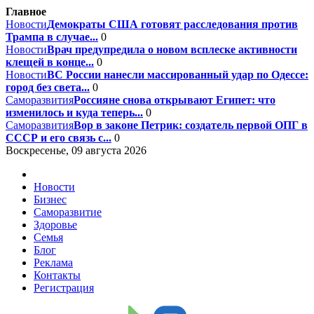
Главное
Новости
Демократы США готовят расследования против
Трампа в случае...
0
Новости
Врач предупредила о новом всплеске активности
клещей в конце...
0
Новости
ВС России нанесли массированный удар по Одессе:
город без света...
0
Саморазвития
Россияне снова открывают Египет: что
изменилось и куда теперь...
0
Саморазвития
Вор в законе Петрик: создатель первой ОПГ в
СССР и его связь с...
0
Воскресенье, 09 августа 2026
Новости
Бизнес
Саморазвитие
Здоровье
Семья
Блог
Реклама
Контакты
Регистрация