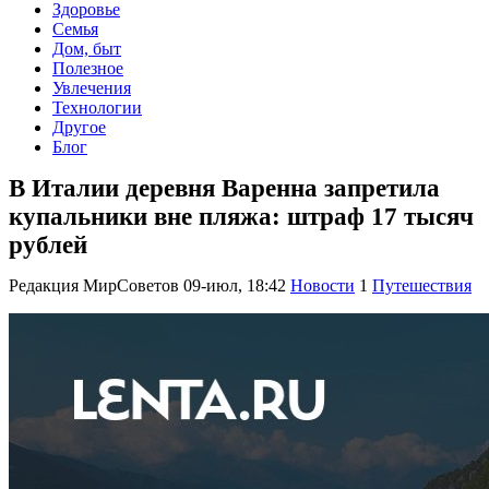
Здоровье
Семья
Дом, быт
Полезное
Увлечения
Технологии
Другое
Блог
В Италии деревня Варенна запретила
купальники вне пляжа: штраф 17 тысяч
рублей
Редакция МирСоветов
09-июл, 18:42
Новости
1
Путешествия