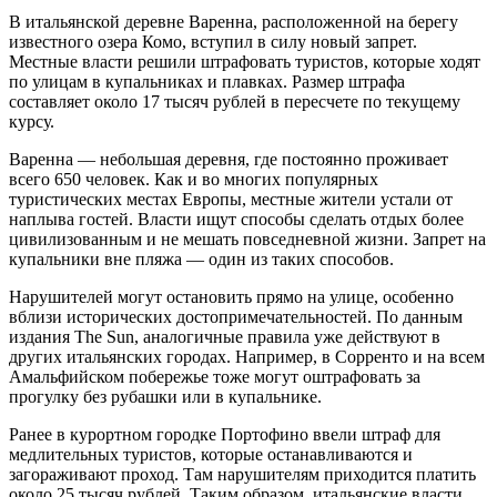
В итальянской деревне Варенна, расположенной на берегу
известного озера Комо, вступил в силу новый запрет.
Местные власти решили штрафовать туристов, которые ходят
по улицам в купальниках и плавках. Размер штрафа
составляет около 17 тысяч рублей в пересчете по текущему
курсу.
Варенна — небольшая деревня, где постоянно проживает
всего 650 человек. Как и во многих популярных
туристических местах Европы, местные жители устали от
наплыва гостей. Власти ищут способы сделать отдых более
цивилизованным и не мешать повседневной жизни. Запрет на
купальники вне пляжа — один из таких способов.
Нарушителей могут остановить прямо на улице, особенно
вблизи исторических достопримечательностей. По данным
издания The Sun, аналогичные правила уже действуют в
других итальянских городах. Например, в Сорренто и на всем
Амальфийском побережье тоже могут оштрафовать за
прогулку без рубашки или в купальнике.
Ранее в курортном городке Портофино ввели штраф для
медлительных туристов, которые останавливаются и
загораживают проход. Там нарушителям приходится платить
около 25 тысяч рублей. Таким образом, итальянские власти