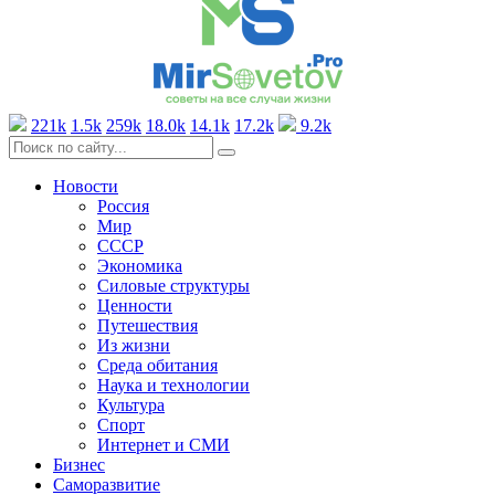
221k
1.5k
259k
18.0k
14.1k
17.2k
9.2k
Новости
Россия
Мир
СССР
Экономика
Силовые структуры
Ценности
Путешествия
Из жизни
Среда обитания
Наука и технологии
Культура
Спорт
Интернет и СМИ
Бизнес
Саморазвитие