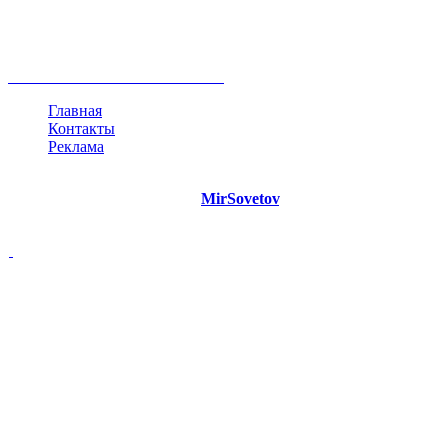
развитие
работа
принцип
практика
опрос
интернет
инфографика
беспокойство
идея
интервью
исследование
мнение
продвижение
проект
анализ
возможности
жизнь
план
дом
все теги
Главная
Контакты
Реклама
©
Copyright 2021 Портал "
MirSovetov
.PRO"
- Советы на все
случаи жизни.