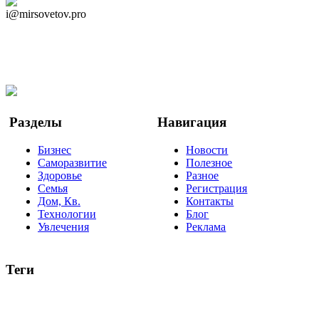
Дзен Канал
i@mirsovetov.pro
Telegram
Мы в Ok
Facebook
Twitter
YouTube
Google Новости
Разделы
Навигация
Бизнес
Новости
Саморазвитие
Полезное
Здоровье
Разное
Семья
Регистрация
Дом, Кв.
Контакты
Технологии
Блог
Увлечения
Реклама
Теги
руководство
ТОП-10
баланс
эффективность
образование
негатив
нерешительность
миллиардер
менталитет