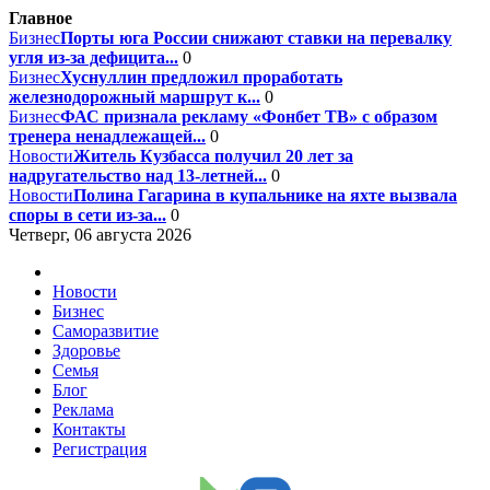
Главное
Бизнес
Порты юга России снижают ставки на перевалку
угля из-за дефицита...
0
Бизнес
Хуснуллин предложил проработать
железнодорожный маршрут к...
0
Бизнес
ФАС признала рекламу «Фонбет ТВ» с образом
тренера ненадлежащей...
0
Новости
Житель Кузбасса получил 20 лет за
надругательство над 13-летней...
0
Новости
Полина Гагарина в купальнике на яхте вызвала
споры в сети из-за...
0
Четверг, 06 августа 2026
Новости
Бизнес
Саморазвитие
Здоровье
Семья
Блог
Реклама
Контакты
Регистрация