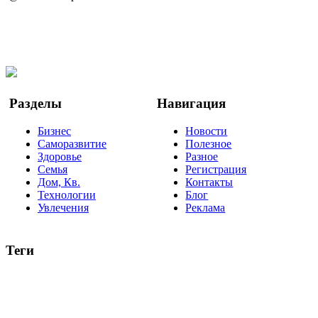
Telegram
Мы в Ok
Facebook
Twitter
YouTube
Google Новости
Разделы
Навигация
Бизнес
Новости
Саморазвитие
Полезное
Здоровье
Разное
Семья
Регистрация
Дом, Кв.
Контакты
Технологии
Блог
Увлечения
Реклама
Теги
руководство
ТОП-10
баланс
эффективность
образование
негатив
нерешительность
миллиардер
менталитет
развитие
работа
принцип
практика
опрос
интернет
инфографика
беспокойство
идея
интервью
исследование