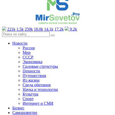
221k
1.5k
259k
18.0k
14.1k
17.2k
9.2k
Новости
Россия
Мир
СССР
Экономика
Силовые структуры
Ценности
Путешествия
Из жизни
Среда обитания
Наука и технологии
Культура
Спорт
Интернет и СМИ
Бизнес
Саморазвитие