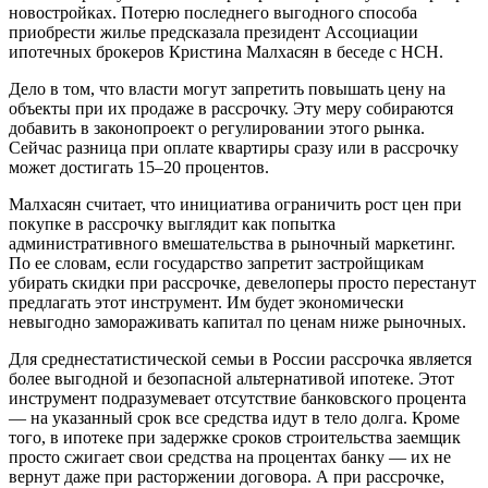
новостройках. Потерю последнего выгодного способа
приобрести жилье предсказала президент Ассоциации
ипотечных брокеров Кристина Малхасян в беседе с НСН.
Дело в том, что власти могут запретить повышать цену на
объекты при их продаже в рассрочку. Эту меру собираются
добавить в законопроект о регулировании этого рынка.
Сейчас разница при оплате квартиры сразу или в рассрочку
может достигать 15–20 процентов.
Малхасян считает, что инициатива ограничить рост цен при
покупке в рассрочку выглядит как попытка
административного вмешательства в рыночный маркетинг.
По ее словам, если государство запретит застройщикам
убирать скидки при рассрочке, девелоперы просто перестанут
предлагать этот инструмент. Им будет экономически
невыгодно замораживать капитал по ценам ниже рыночных.
Для среднестатистической семьи в России рассрочка является
более выгодной и безопасной альтернативой ипотеке. Этот
инструмент подразумевает отсутствие банковского процента
— на указанный срок все средства идут в тело долга. Кроме
того, в ипотеке при задержке сроков строительства заемщик
просто сжигает свои средства на процентах банку — их не
вернут даже при расторжении договора. А при рассрочке,