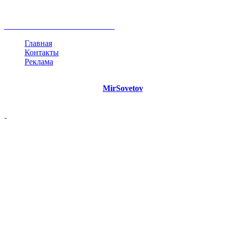
мнение
продвижение
проект
анализ
возможности
жизнь
план
дом
все теги
Главная
Контакты
Реклама
©
Copyright 2021 Портал "
MirSovetov
.PRO"
- Советы на все
случаи жизни.