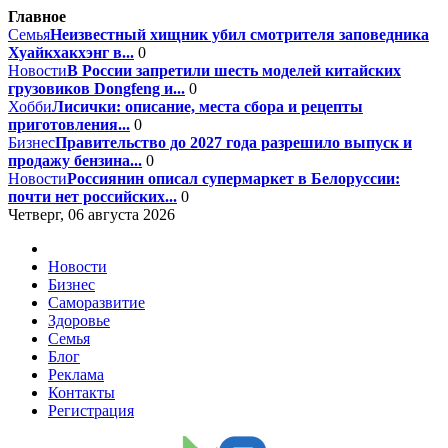
Главное
Семья
Неизвестный хищник убил смотрителя заповедника
Хуайкхакхэнг в...
0
Новости
В России запретили шесть моделей китайских
грузовиков Dongfeng и...
0
Хобби
Лисички: описание, места сбора и рецепты
приготовления...
0
Бизнес
Правительство до 2027 года разрешило выпуск и
продажу бензина...
0
Новости
Россиянин описал супермаркет в Белоруссии:
почти нет российских...
0
Четверг, 06 августа 2026
Новости
Бизнес
Саморазвитие
Здоровье
Семья
Блог
Реклама
Контакты
Регистрация