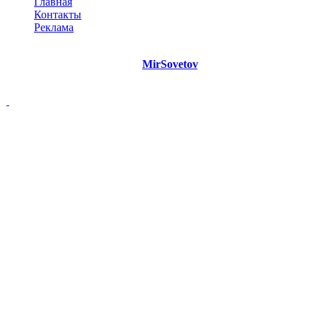
Главная
Контакты
Реклама
©
Copyright 2021 Портал "
MirSovetov
.PRO"
- Советы на все
случаи жизни.