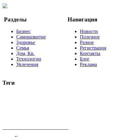
YouTube
Google Новости
Разделы
Навигация
Бизнес
Новости
Саморазвитие
Полезное
Здоровье
Разное
Семья
Регистрация
Дом, Кв.
Контакты
Технологии
Блог
Увлечения
Реклама
Теги
руководство
ТОП-10
баланс
эффективность
образование
негатив
нерешительность
миллиардер
менталитет
развитие
работа
принцип
практика
опрос
интернет
инфографика
беспокойство
идея
интервью
исследование
мнение
продвижение
проект
анализ
возможности
жизнь
план
дом
все теги