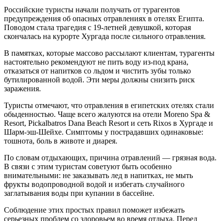
Российские туристы начали получать от турагентов
предупреждения об опасных отравлениях в отелях Египта.
Поводом стала трагедия с 19-летней девушкой, которая
скончалась на курорте Хургада после сильного отравления.
В памятках, которые массово рассылают клиентам, турагенты
настоятельно рекомендуют не пить воду из-под крана,
отказаться от напитков со льдом и чистить зубы только
бутилированной водой. Эти меры должны снизить риск
заражения.
Туристы отмечают, что отравления в египетских отелях стали
обыденностью. Чаще всего жалуются на отели Moreno Spa &
Resort, Pickalbatros Dana Beach Resort и сеть Rixos в Хургаде и
Шарм-эш-Шейхе. Симптомы у пострадавших одинаковые:
тошнота, боль в животе и диарея.
По словам отдыхающих, причина отравлений — грязная вода.
В связи с этим туристам советуют быть особенно
внимательными: не заказывать лед в напитках, не мыть
фрукты водопроводной водой и избегать случайного
заглатывания воды при купании в бассейне.
Соблюдение этих простых правил поможет избежать
серьезных проблем со здоровьем во время отдыха. Перед