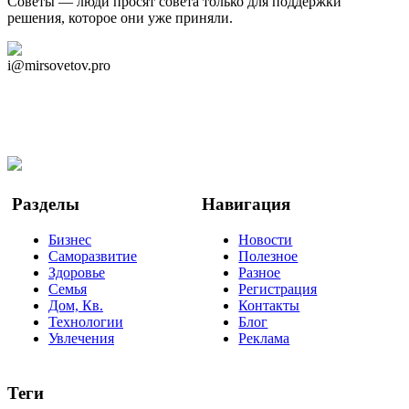
Советы — люди просят совета только для поддержки
решения, которое они уже приняли.
Дзен Канал
i@mirsovetov.pro
Telegram
Мы в Ok
Facebook
Twitter
YouTube
Google Новости
Разделы
Навигация
Бизнес
Новости
Саморазвитие
Полезное
Здоровье
Разное
Семья
Регистрация
Дом, Кв.
Контакты
Технологии
Блог
Увлечения
Реклама
Теги