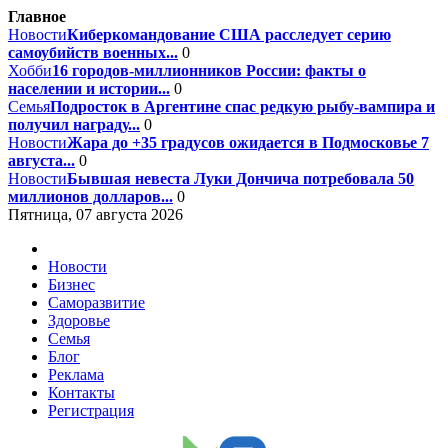
Главное
Новости
Киберкомандование США расследует серию
самоубийств военных...
0
Хобби
16 городов-миллионников России: факты о
населении и истории...
0
Семья
Подросток в Аргентине спас редкую рыбу-вампира и
получил награду...
0
Новости
Жара до +35 градусов ожидается в Подмосковье 7
августа...
0
Новости
Бывшая невеста Луки Дончича потребовала 50
миллионов долларов...
0
Пятница, 07 августа 2026
Новости
Бизнес
Саморазвитие
Здоровье
Семья
Блог
Реклама
Контакты
Регистрация