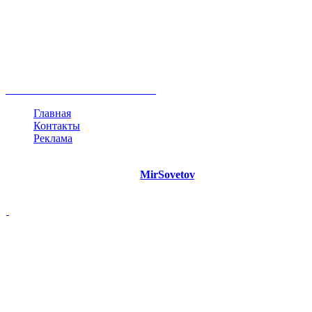
руководство
ТОП-10
баланс
эффективность
образование
негатив
нерешительность
миллиардер
менталитет
развитие
работа
принцип
практика
опрос
интернет
инфографика
беспокойство
идея
интервью
исследование
мнение
продвижение
проект
анализ
возможности
жизнь
план
дом
все теги
Главная
Контакты
Реклама
©
Copyright 2021 Портал "
MirSovetov
.PRO"
- Советы на все
случаи жизни.