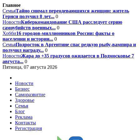
Главное
Семья
Тайно снимал переодевающихся женщин: житель
Гернси получил 8 лет...
0
Новости
Киберкомандование США расследует серию
самоубийств военных...
0
Хобби
16 городов-миллионников России: факты о
населении и истории...
0
Семья
Подросток в Аргентине спас редкую рыбу-вампира и
получил награду...
0
Новости
Жара до +35 градусов ожидается в Подмосковье 7
августа...
0
Пятница, 07 августа 2026
Новости
Бизнес
Саморазвитие
Здоровье
Семья
Блог
Реклама
Контакты
Регистрация