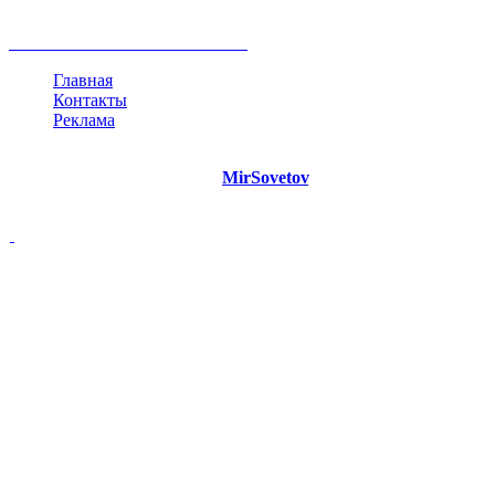
мнение
продвижение
проект
анализ
возможности
жизнь
план
дом
все теги
Главная
Контакты
Реклама
©
Copyright 2021 Портал "
MirSovetov
.PRO"
- Советы на все
случаи жизни.