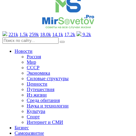
221k
1.5k
259k
18.0k
14.1k
17.2k
9.2k
Новости
Россия
Мир
СССР
Экономика
Силовые структуры
Ценности
Путешествия
Из жизни
Среда обитания
Наука и технологии
Культура
Спорт
Интернет и СМИ
Бизнес
Саморазвитие