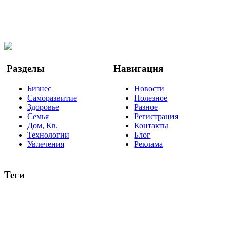
Мы в Ok
Facebook
Twitter
YouTube
Google Новости
Разделы
Навигация
Бизнес
Новости
Саморазвитие
Полезное
Здоровье
Разное
Семья
Регистрация
Дом, Кв.
Контакты
Технологии
Блог
Увлечения
Реклама
Теги
руководство
ТОП-10
баланс
эффективность
образование
негатив
нерешительность
миллиардер
менталитет
развитие
работа
принцип
практика
опрос
интернет
инфографика
беспокойство
идея
интервью
исследование