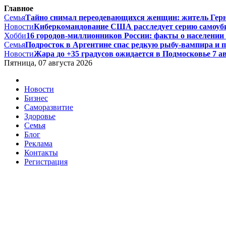
Главное
Семья
Тайно снимал переодевающихся женщин: житель Гернси
Новости
Киберкомандование США расследует серию самоуби
Хобби
16 городов-миллионников России: факты о населении и
Семья
Подросток в Аргентине спас редкую рыбу-вампира и по
Новости
Жара до +35 градусов ожидается в Подмосковье 7 авг
Пятница, 07 августа 2026
Новости
Бизнес
Саморазвитие
Здоровье
Семья
Блог
Реклама
Контакты
Регистрация