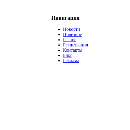
Навигация
Новости
Полезное
Разное
Регистрация
Контакты
Блог
Реклама
негатив
нерешительность
миллиардер
менталитет
развитие
ижение
проект
анализ
возможности
жизнь
план
дом