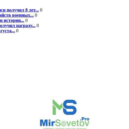
 получил 8 лет...
0
йств военных...
0
 истории...
0
лучил награду...
0
уста...
0