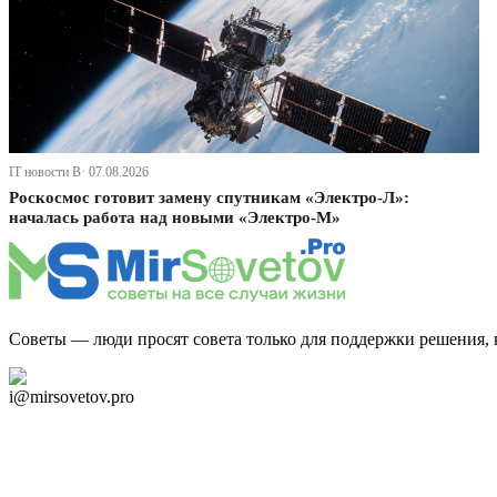
IT новости В· 07.08.2026
Роскосмос готовит замену спутникам «Электро-Л»:
началась работа над новыми «Электро-М»
Советы — люди просят совета только для поддержки решения, 
Дзен Канал
i@mirsovetov.pro
Telegram
Мы в Ok
Facebook
Twitter
YouTube