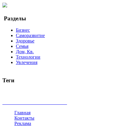
Google Новости
Разделы
Бизнес
Саморазвитие
Здоровье
Семья
Дом, Кв.
Технологии
Увлечения
Теги
руководство
ТОП-10
баланс
эффективность
образование
беспокойство
идея
интервью
исследование
мнение
продв
все теги
Главная
Контакты
Реклама