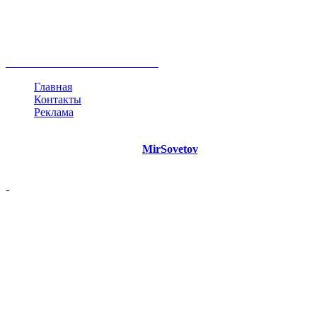
развитие
работа
принцип
практика
опрос
интернет
инфографика
беспокойство
идея
интервью
исследование
мнение
продвижение
проект
анализ
возможности
жизнь
план
дом
все теги
Главная
Контакты
Реклама
©
Copyright 2021 Портал "
MirSovetov
.PRO"
- Советы на все
случаи жизни.