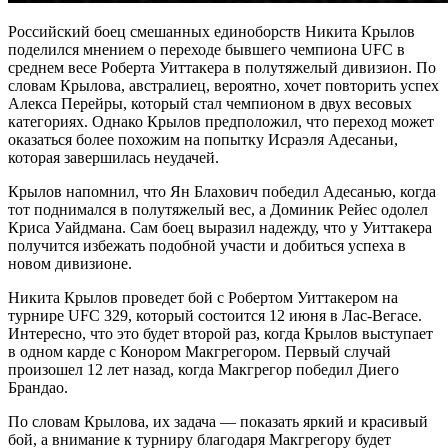
Российский боец смешанных единоборств Никита Крылов
поделился мнением о переходе бывшего чемпиона UFC в
среднем весе Роберта Уиттакера в полутяжелый дивизион. По
словам Крылова, австралиец, вероятно, хочет повторить успех
Алекса Перейры, который стал чемпионом в двух весовых
категориях. Однако Крылов предположил, что переход может
оказаться более похожим на попытку Исраэля Адесаньи,
которая завершилась неудачей.
Крылов напомнил, что Ян Блахович победил Адесанью, когда
тот поднимался в полутяжелый вес, а Доминик Рейес одолел
Криса Уайдмана. Сам боец выразил надежду, что у Уиттакера
получится избежать подобной участи и добиться успеха в
новом дивизионе.
Никита Крылов проведет бой с Робертом Уиттакером на
турнире UFC 329, который состоится 12 июня в Лас-Вегасе.
Интересно, что это будет второй раз, когда Крылов выступает
в одном карде с Конором Макгрегором. Первый случай
произошел 12 лет назад, когда Макгрегор победил Диего
Брандао.
По словам Крылова, их задача — показать яркий и красивый
бой, а внимание к турниру благодаря Макгрегору будет