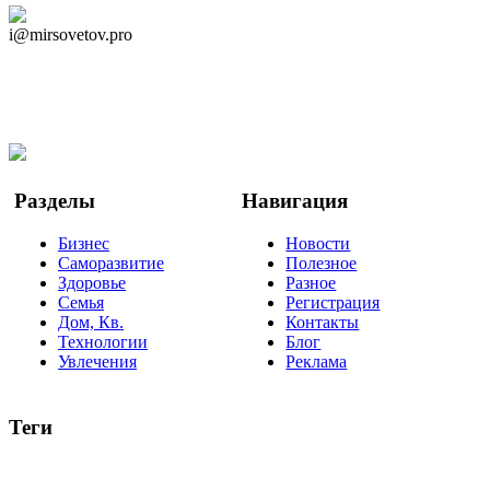
Дзен Канал
i@mirsovetov.pro
Telegram
Мы в Ok
Facebook
Twitter
YouTube
Google Новости
Разделы
Навигация
Бизнес
Новости
Саморазвитие
Полезное
Здоровье
Разное
Семья
Регистрация
Дом, Кв.
Контакты
Технологии
Блог
Увлечения
Реклама
Теги
руководство
ТОП-10
баланс
эффективность
образование
негатив
нерешительность
миллиардер
менталитет