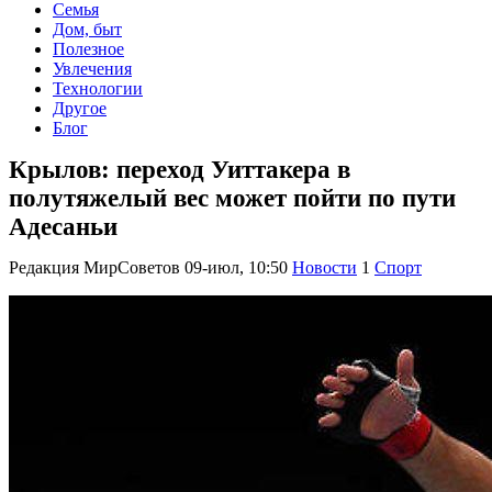
Семья
Дом, быт
Полезное
Увлечения
Технологии
Другое
Блог
Крылов: переход Уиттакера в
полутяжелый вес может пойти по пути
Адесаньи
Редакция МирСоветов
09-июл, 10:50
Новости
1
Спорт