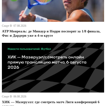
Спорт В· 07.08.2026
ATP Монреаль: де Минаур и Норри поспорят за 1/8 финала,
Фис и Дардери уже в 4-м круге
Спорт В· 06.08.2026
ХИК — Мазеруэлл: где смотреть матч Лиги конференций 6