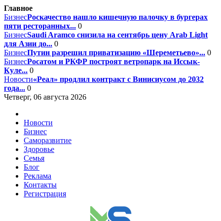
Главное
Бизнес
Роскачество нашло кишечную палочку в бургерах
пяти ресторанных...
0
Бизнес
Saudi Aramco снизила на сентябрь цену Arab Light
для Азии до...
0
Бизнес
Путин разрешил приватизацию «Шереметьево»...
0
Бизнес
Росатом и РКФР построят ветропарк на Иссык-
Куле...
0
Новости
«Реал» продлил контракт с Винисиусом до 2032
года...
0
Четверг, 06 августа 2026
Новости
Бизнес
Саморазвитие
Здоровье
Семья
Блог
Реклама
Контакты
Регистрация