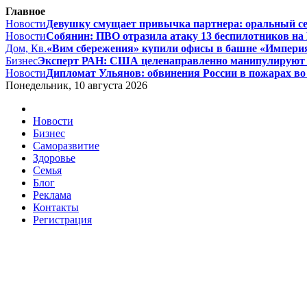
Главное
Новости
Девушку смущает привычка партнера: оральный секс
Новости
Собянин: ПВО отразила атаку 13 беспилотников на 
Дом, Кв.
«Вим сбережения» купили офисы в башне «Империя»
Бизнес
Эксперт РАН: США целенаправленно манипулируют 
Новости
Дипломат Ульянов: обвинения России в пожарах во
Понедельник, 10 августа 2026
Новости
Бизнес
Саморазвитие
Здоровье
Семья
Блог
Реклама
Контакты
Регистрация