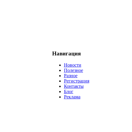
Навигация
Новости
Полезное
Разное
Регистрация
Контакты
Блог
Реклама
негатив
нерешительность
миллиардер
менталитет
развитие
ижение
проект
анализ
возможности
жизнь
план
дом