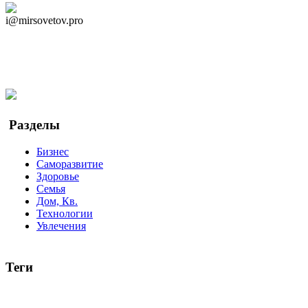
Дзен Канал
i@mirsovetov.pro
Telegram
Мы в Ok
Facebook
Twitter
YouTube
Google Новости
Разделы
Бизнес
Саморазвитие
Здоровье
Семья
Дом, Кв.
Технологии
Увлечения
Теги
руководство
ТОП-10
баланс
эффективность
образование
беспокойство
идея
интервью
исследование
мнение
продв