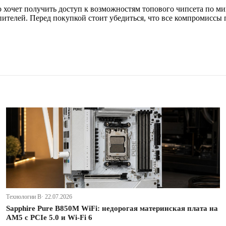
то хочет получить доступ к возможностям топового чипсета по м
телей. Перед покупкой стоит убедиться, что все компромиссы 
Технологии В· 22.07.2026
Sapphire Pure B850M WiFi: недорогая материнская плата на
AM5 с PCIe 5.0 и Wi-Fi 6