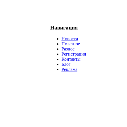
Навигация
Новости
Полезное
Разное
Регистрация
Контакты
Блог
Реклама
негатив
нерешительность
миллиардер
менталитет
развитие
ижение
проект
анализ
возможности
жизнь
план
дом