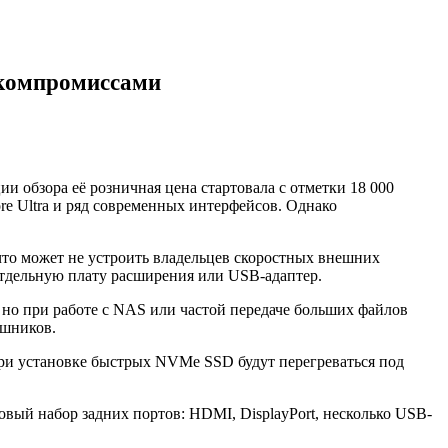
и компромиссами
и обзора её розничная цена стартовала с отметки 18 000
re Ultra и ряд современных интерфейсов. Однако
что может не устроить владельцев скоростных внешних
 отдельную плату расширения или USB-адаптер.
, но при работе с NAS или частой передаче больших файлов
ушников.
при установке быстрых NVMe SSD будут перегреваться под
овый набор задних портов: HDMI, DisplayPort, несколько USB-