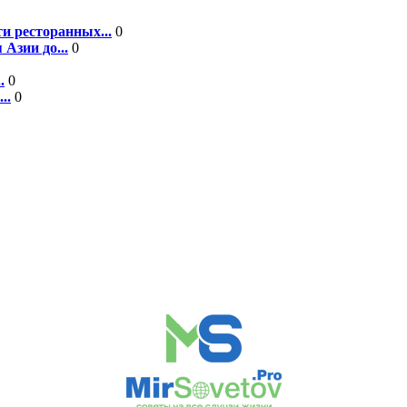
и ресторанных...
0
 Азии до...
0
.
0
..
0