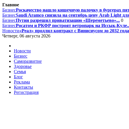
Главное
Бизнес
Роскачество нашло кишечную палочку в бургерах пят
Бизнес
Saudi Aramco снизила на сентябрь цену Arab Light для
Бизнес
Путин разрешил приватизацию «Шереметьево»...
0
Бизнес
Росатом и РКФР построят ветропарк на Иссык-Куле..
Новости
«Реал» продлил контракт с Винисиусом до 2032 года.
Четверг, 06 августа 2026
Новости
Бизнес
Саморазвитие
Здоровье
Семья
Блог
Реклама
Контакты
Регистрация