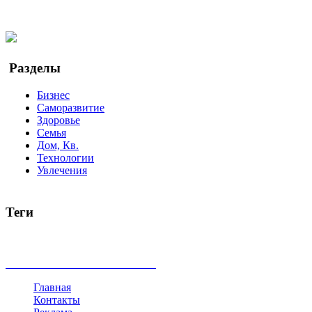
Twitter
YouTube
Google Новости
Разделы
Бизнес
Саморазвитие
Здоровье
Семья
Дом, Кв.
Технологии
Увлечения
Теги
руководство
ТОП-10
баланс
эффективность
образование
беспокойство
идея
интервью
исследование
мнение
продв
все теги
Главная
Контакты