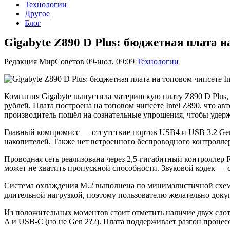
Технологии
Другое
Блог
Gigabyte Z890 D Plus: бюджетная плата н
Редакция МирСоветов
09-июл, 09:09
Технологии
Компания Gigabyte выпустила материнскую плату Z890 D Plus, 
рублей. Плата построена на топовом чипсете Intel Z890, что 
производитель пошёл на сознательные упрощения, чтобы удерж
Главный компромисс — отсутствие портов USB4 и USB 3.2 Gen 
накопителей. Также нет встроенного беспроводного контролле
Проводная сеть реализована через 2,5-гигабитный контроллер 
может не хватить пропускной способности. Звуковой кодек — 
Система охлаждения M.2 выполнена по минималистичной схеме:
длительной нагрузкой, поэтому пользователю желательно док
Из положительных моментов стоит отметить наличие двух слотов
A и USB-C (но не Gen 2?2). Плата поддерживает разгон процес