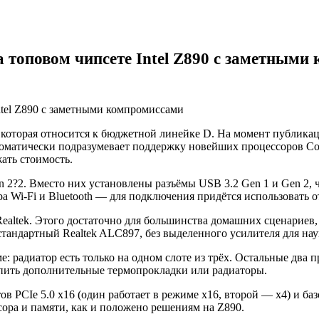
а топовом чипсете Intel Z890 с заметным
которая относится к бюджетной линейке D. На момент публикаци
автоматически подразумевает поддержку новейших процессоров Co
ать стоимость.
2?2. Вместо них установлены разъёмы USB 3.2 Gen 1 и Gen 2, 
ра Wi-Fi и Bluetooth — для подключения придётся использовать
Realtek. Этого достаточно для большинства домашних сценариев
стандартный Realtek ALC897, без выделенного усилителя для на
 радиатор есть только на одном слоте из трёх. Остальные два 
упить дополнительные термопрокладки или радиаторы.
 PCIe 5.0 x16 (один работает в режиме x16, второй — x4) и баз
сора и памяти, как и положено решениям на Z890.