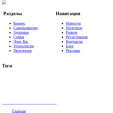
Google Новости
Разделы
Навигация
Бизнес
Новости
Саморазвитие
Полезное
Здоровье
Разное
Семья
Регистрация
Дом, Кв.
Контакты
Технологии
Блог
Увлечения
Реклама
Теги
руководство
ТОП-10
баланс
эффективность
образование
негатив
нерешительность
миллиардер
менталитет
развитие
работа
принцип
практика
опрос
интернет
инфографика
беспокойство
идея
интервью
исследование
мнение
продвижение
проект
анализ
возможности
жизнь
план
дом
все теги
Главная