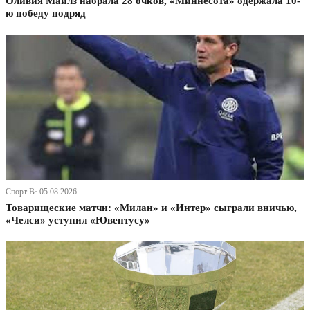
Оливия Майлз набрала 28 очков, «Миннесота» одержала 10-
ю победу подряд
Спорт В· 05.08.2026
Товарищеские матчи: «Милан» и «Интер» сыграли вничью,
«Челси» уступил «Ювентусу»