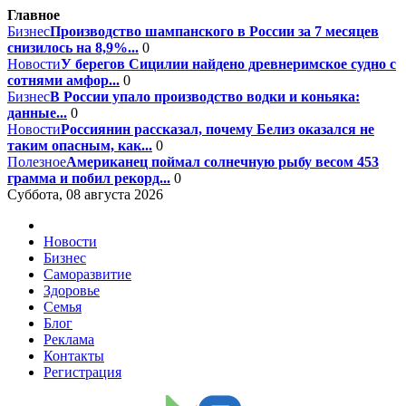
Главное
Бизнес
Производство шампанского в России за 7 месяцев
снизилось на 8,9%...
0
Новости
У берегов Сицилии найдено древнеримское судно с
сотнями амфор...
0
Бизнес
В России упало производство водки и коньяка:
данные...
0
Новости
Россиянин рассказал, почему Белиз оказался не
таким опасным, как...
0
Полезное
Американец поймал солнечную рыбу весом 453
грамма и побил рекорд...
0
Суббота, 08 августа 2026
Новости
Бизнес
Саморазвитие
Здоровье
Семья
Блог
Реклама
Контакты
Регистрация