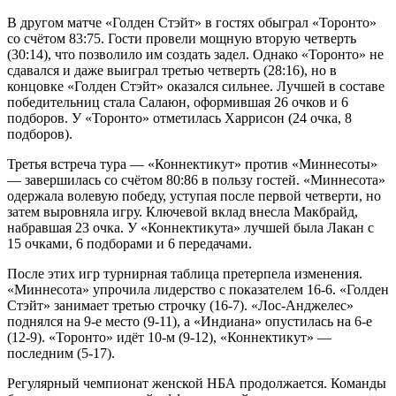
В другом матче «Голден Стэйт» в гостях обыграл «Торонто»
со счётом 83:75. Гости провели мощную вторую четверть
(30:14), что позволило им создать задел. Однако «Торонто» не
сдавался и даже выиграл третью четверть (28:16), но в
концовке «Голден Стэйт» оказался сильнее. Лучшей в составе
победительниц стала Салаюн, оформившая 26 очков и 6
подборов. У «Торонто» отметилась Харрисон (24 очка, 8
подборов).
Третья встреча тура — «Коннектикут» против «Миннесоты»
— завершилась со счётом 80:86 в пользу гостей. «Миннесота»
одержала волевую победу, уступая после первой четверти, но
затем выровняла игру. Ключевой вклад внесла Макбрайд,
набравшая 23 очка. У «Коннектикута» лучшей была Лакан с
15 очками, 6 подборами и 6 передачами.
После этих игр турнирная таблица претерпела изменения.
«Миннесота» упрочила лидерство с показателем 16-6. «Голден
Стэйт» занимает третью строчку (16-7). «Лос-Анджелес»
поднялся на 9-е место (9-11), а «Индиана» опустилась на 6-е
(12-9). «Торонто» идёт 10-м (9-12), «Коннектикут» —
последним (5-17).
Регулярный чемпионат женской НБА продолжается. Команды