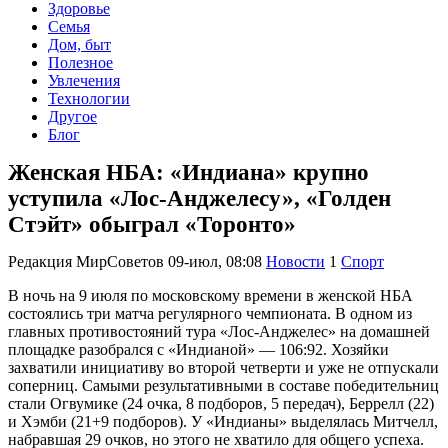
Здоровье
Семья
Дом, быт
Полезное
Увлечения
Технологии
Другое
Блог
Женская НБА: «Индиана» крупно
уступила «Лос-Анджелесу», «Голден
Стэйт» обыграл «Торонто»
Редакция МирСоветов
09-июл, 08:08
Новости
1
Спорт
В ночь на 9 июля по московскому времени в женской НБА
состоялись три матча регулярного чемпионата. В одном из
главных противостояний тура «Лос-Анджелес» на домашней
площадке разобрался с «Индианой» — 106:92. Хозяйки
захватили инициативу во второй четверти и уже не отпускали
соперниц. Самыми результативными в составе победительниц
стали Огвумике (24 очка, 8 подборов, 5 передач), Беррелл (22)
и Хэмби (21+9 подборов). У «Индианы» выделялась Митчелл,
набравшая 29 очков, но этого не хватило для общего успеха.