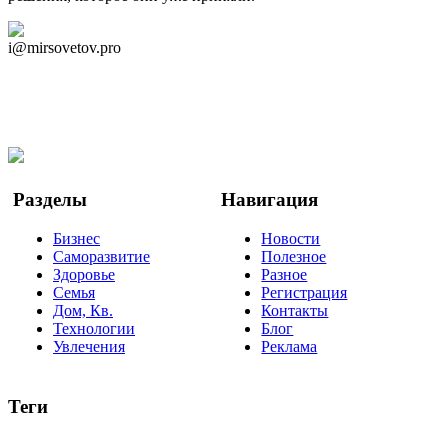
Дзен Канал
i@mirsovetov.pro
Telegram
Мы в Ok
Facebook
Twitter
YouTube
Google Новости
Разделы
Навигация
Бизнес
Новости
Саморазвитие
Полезное
Здоровье
Разное
Семья
Регистрация
Дом, Кв.
Контакты
Технологии
Блог
Увлечения
Реклама
Теги
руководство
ТОП-10
баланс
эффективность
образование