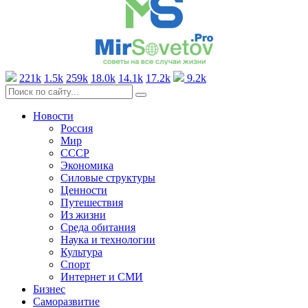
221k
1.5k
259k
18.0k
14.1k
17.2k
9.2k
Новости
Россия
Мир
СССР
Экономика
Силовые структуры
Ценности
Путешествия
Из жизни
Среда обитания
Наука и технологии
Культура
Спорт
Интернет и СМИ
Бизнес
Саморазвитие