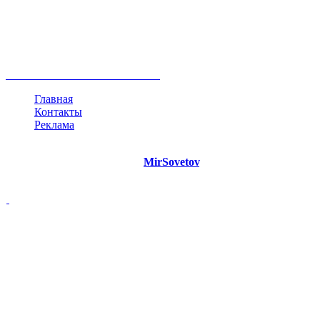
негатив
нерешительность
миллиардер
менталитет
развитие
работа
принцип
практика
опрос
интернет
инфографика
беспокойство
идея
интервью
исследование
мнение
продвижение
проект
анализ
возможности
жизнь
план
дом
все теги
Главная
Контакты
Реклама
©
Copyright 2021 Портал "
MirSovetov
.PRO"
- Советы на все
случаи жизни.