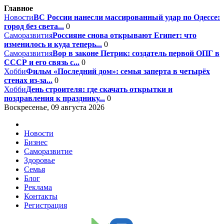
Главное
Новости
ВС России нанесли массированный удар по Одессе:
город без света...
0
Саморазвития
Россияне снова открывают Египет: что
изменилось и куда теперь...
0
Саморазвития
Вор в законе Петрик: создатель первой ОПГ в
СССР и его связь с...
0
Хобби
Фильм «Последний дом»: семья заперта в четырёх
стенах из-за...
0
Хобби
День строителя: где скачать открытки и
поздравления к празднику...
0
Воскресенье, 09 августа 2026
Новости
Бизнес
Саморазвитие
Здоровье
Семья
Блог
Реклама
Контакты
Регистрация