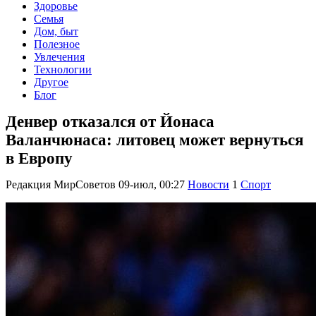
Здоровье
Семья
Дом, быт
Полезное
Увлечения
Технологии
Другое
Блог
Денвер отказался от Йонаса
Валанчюнаса: литовец может вернуться
в Европу
Редакция МирСоветов
09-июл, 00:27
Новости
1
Спорт