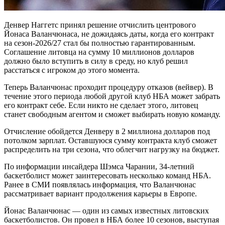
Денвер Наггетс принял решение отчислить центрового
Йонаса Валанчюнаса, не дожидаясь даты, когда его контракт
на сезон-2026/27 стал бы полностью гарантированным.
Соглашение литовца на сумму 10 миллионов долларов
должно было вступить в силу в среду, но клуб решил
расстаться с игроком до этого момента.
Теперь Валанчюнас проходит процедуру отказов (вейвер). В
течение этого периода любой другой клуб НБА может забрать
его контракт себе. Если никто не сделает этого, литовец
станет свободным агентом и сможет выбирать новую команду.
Отчисление обойдется Денверу в 2 миллиона долларов под
потолком зарплат. Оставшуюся сумму контракта клуб сможет
распределить на три сезона, что облегчит нагрузку на бюджет.
По информации инсайдера Шэмса Чарании, 34-летний
баскетболист может заинтересовать несколько команд НБА.
Ранее в СМИ появлялась информация, что Валанчюнас
рассматривает вариант продолжения карьеры в Европе.
Йонас Валанчюнас — один из самых известных литовских
баскетболистов. Он провел в НБА более 10 сезонов, выступая