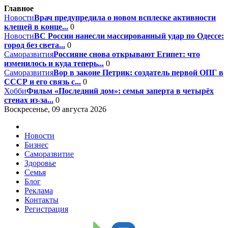
Главное
Новости
Врач предупредила о новом всплеске активности
клещей в конце...
0
Новости
ВС России нанесли массированный удар по Одессе:
город без света...
0
Саморазвития
Россияне снова открывают Египет: что
изменилось и куда теперь...
0
Саморазвития
Вор в законе Петрик: создатель первой ОПГ в
СССР и его связь с...
0
Хобби
Фильм «Последний дом»: семья заперта в четырёх
стенах из-за...
0
Воскресенье, 09 августа 2026
Новости
Бизнес
Саморазвитие
Здоровье
Семья
Блог
Реклама
Контакты
Регистрация