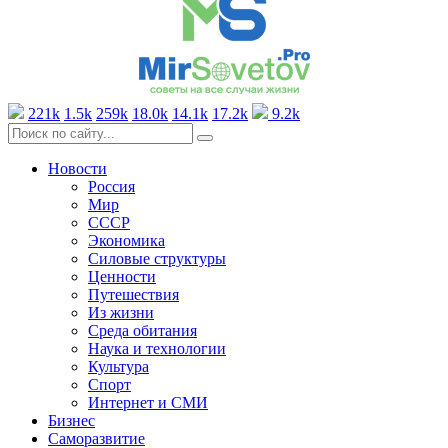
221k
1.5k
259k
18.0k
14.1k
17.2k
9.2k
Новости
Россия
Мир
СССР
Экономика
Силовые структуры
Ценности
Путешествия
Из жизни
Среда обитания
Наука и технологии
Культура
Спорт
Интернет и СМИ
Бизнес
Саморазвитие