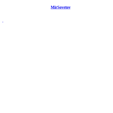
©
Copyright 2021 Портал "
MirSovetov
.PRO"
- Советы на все
случаи жизни.