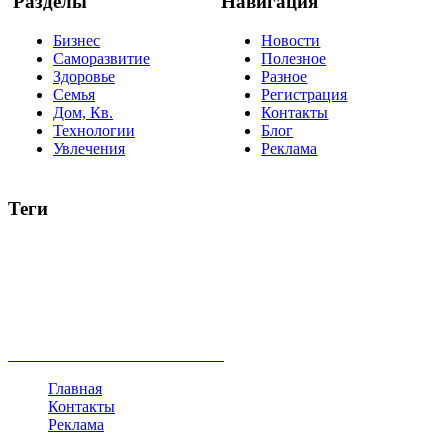
Разделы
Навигация
Бизнес
Новости
Саморазвитие
Полезное
Здоровье
Разное
Семья
Регистрация
Дом, Кв.
Контакты
Технологии
Блог
Увлечения
Реклама
Теги
руководство
ТОП-10
баланс
эффективность
образование
негатив
нерешительность
миллиардер
менталитет
развитие
работа
принцип
практика
опрос
интернет
инфографика
беспокойство
идея
интервью
исследование
мнение
продвижение
проект
анализ
возможности
жизнь
план
дом
все теги
Главная
Контакты
Реклама