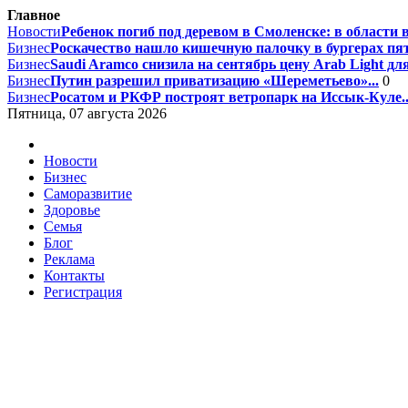
Главное
Новости
Ребенок погиб под деревом в Смоленске: в области 
Бизнес
Роскачество нашло кишечную палочку в бургерах пят
Бизнес
Saudi Aramco снизила на сентябрь цену Arab Light для
Бизнес
Путин разрешил приватизацию «Шереметьево»...
0
Бизнес
Росатом и РКФР построят ветропарк на Иссык-Куле..
Пятница, 07 августа 2026
Новости
Бизнес
Саморазвитие
Здоровье
Семья
Блог
Реклама
Контакты
Регистрация