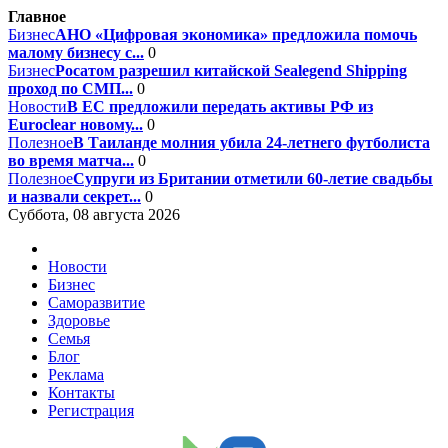
Главное
Бизнес
АНО «Цифровая экономика» предложила помочь
малому бизнесу с...
0
Бизнес
Росатом разрешил китайской Sealegend Shipping
проход по СМП...
0
Новости
В ЕС предложили передать активы РФ из
Euroclear новому...
0
Полезное
В Таиланде молния убила 24-летнего футболиста
во время матча...
0
Полезное
Супруги из Британии отметили 60-летие свадьбы
и назвали секрет...
0
Суббота, 08 августа 2026
Новости
Бизнес
Саморазвитие
Здоровье
Семья
Блог
Реклама
Контакты
Регистрация