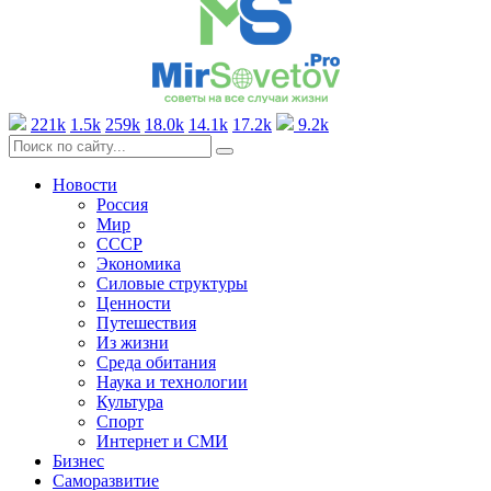
221k
1.5k
259k
18.0k
14.1k
17.2k
9.2k
Новости
Россия
Мир
СССР
Экономика
Силовые структуры
Ценности
Путешествия
Из жизни
Среда обитания
Наука и технологии
Культура
Спорт
Интернет и СМИ
Бизнес
Саморазвитие