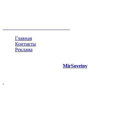
развитие
работа
принцип
практика
опрос
интернет
инфографика
беспокойство
идея
интервью
исследование
мнение
продвижение
проект
анализ
возможности
жизнь
план
дом
все теги
Главная
Контакты
Реклама
©
Copyright 2021 Портал "
MirSovetov
.PRO"
- Советы на все
случаи жизни.