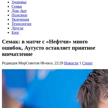
Здоровье
Семья
Дом, быт
Полезное
Увлечения
Технологии
Другое
Блог
Семак: в матче с «Нефтчи» много
ошибок, Аугусто оставляет приятное
впечатление
Редакция МирСоветов
08-июл, 22:29
Новости
1
Спорт