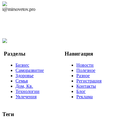
Дзен Канал
i@mirsovetov.pro
Telegram
Мы в Ok
Facebook
Twitter
YouTube
Google Новости
Разделы
Навигация
Бизнес
Новости
Саморазвитие
Полезное
Здоровье
Разное
Семья
Регистрация
Дом, Кв.
Контакты
Технологии
Блог
Увлечения
Реклама
Теги
руководство
ТОП-10
баланс
эффективность
образование
негатив
нерешительность
миллиардер
менталитет