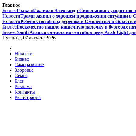
Главное
Бизнес
Глава «Ижавиа» Александр Синельников уходит после
Новости
Трамп заявил о хорошем продвижении ситуации в О
Новости
Ребенок погиб под деревом в Смоленске: в области 
Бизнес
Роскачество нашло кишечную палочку в бургерах пят
Бизнес
Saudi Aramco снизила на сентябрь цену Arab Light для
Пятница, 07 августа 2026
Новости
Бизнес
Саморазвитие
Здоровье
Семья
Блог
Реклама
Контакты
Регистрация