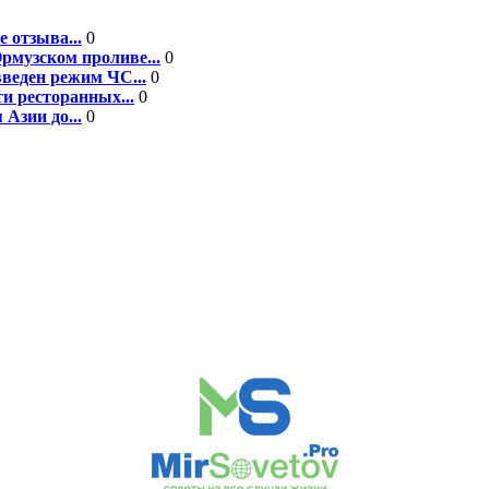
 отзыва...
0
рмузском проливе...
0
введен режим ЧС...
0
и ресторанных...
0
 Азии до...
0