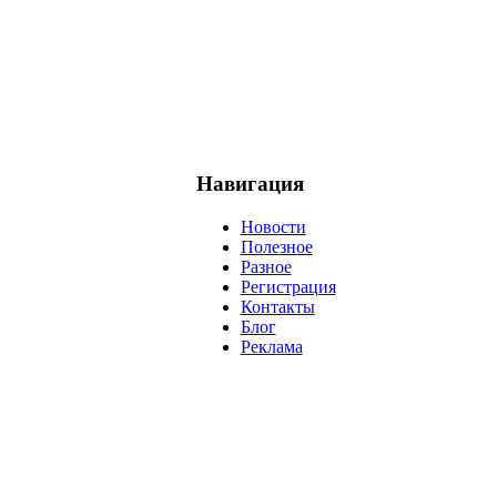
Навигация
Новости
Полезное
Разное
Регистрация
Контакты
Блог
Реклама
негатив
нерешительность
миллиардер
менталитет
развитие
ижение
проект
анализ
возможности
жизнь
план
дом