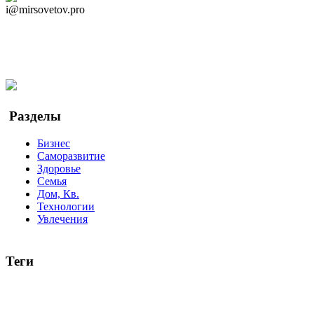
i@mirsovetov.pro
Telegram
Мы в Ok
Facebook
Twitter
YouTube
Google Новости
Разделы
Бизнес
Саморазвитие
Здоровье
Семья
Дом, Кв.
Технологии
Увлечения
Теги
руководство
ТОП-10
баланс
эффективность
образование
беспокойство
идея
интервью
исследование
мнение
продв
все теги