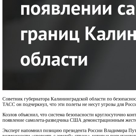
Советник губернатора Калининградской области по безопаснос
ТАСС он подчеркнул, что эти полеты не несут угрозы для Росс
Козлов объяснил, что система безопасности круглосуточно кон
появление самолета-разведчика США демонстрационным жесто
Эксперт напомнил позицию президента России Владимира Путин
возможности «сровнять с землей» страны, которые попытаются 