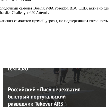
олодочный самолет Boeing P-8A Poseidon ВВС США активно дейс
rdier Challenger 650 Artemis.
иканских самолетов прямой угрозы, но подчеркивают готовност