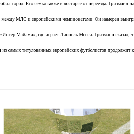
бил город. Его семья также в восторге от переезда. Гризманн н
ры между МЛС и европейскими чемпионатами. Он намерен выигры
Интер Майами», где играет Лионель Месси. Гризманн сказал, чт
 из самых титулованных европейских футболистов продолжит к