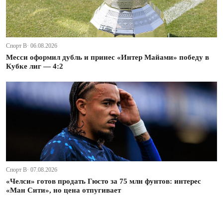
Спорт В· 06.08.2026
Месси оформил дубль и принес «Интер Майами» победу в
Кубке лиг — 4:2
Спорт В· 07.08.2026
«Челси» готов продать Гюсто за 75 млн фунтов: интерес
«Ман Сити», но цена отпугивает