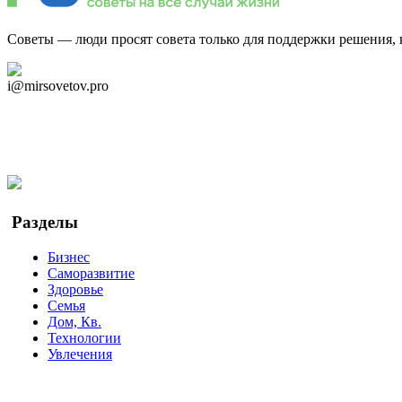
Советы — люди просят совета только для поддержки решения, 
Дзен Канал
i@mirsovetov.pro
Telegram
Мы в Ok
Facebook
Twitter
YouTube
Google Новости
Разделы
Бизнес
Саморазвитие
Здоровье
Семья
Дом, Кв.
Технологии
Увлечения