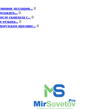
ионов долларов...
0
чтожить...
0
сле скандала с...
0
 отзыва...
0
рмузском проливе...
0