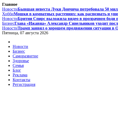
Главное
Новости
Бывшая невеста Луки Дончича потребовала 50 милл
Хобби
Мошки в комнатных растениях: как распознать и уни
Новости
Бритни Спирс выложила видео в прозрачном боди по
Бизнес
Глава «Ижавиа» Александр Синельников уходит после
Новости
Трамп заявил о хорошем продвижении ситуации в О
Пятница, 07 августа 2026
Новости
Бизнес
Саморазвитие
Здоровье
Семья
Блог
Реклама
Контакты
Регистрация