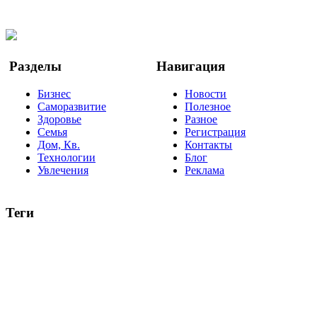
Twitter
YouTube
Google Новости
Разделы
Навигация
Бизнес
Новости
Саморазвитие
Полезное
Здоровье
Разное
Семья
Регистрация
Дом, Кв.
Контакты
Технологии
Блог
Увлечения
Реклама
Теги
руководство
ТОП-10
баланс
эффективность
образование
негатив
нерешительность
миллиардер
менталитет
развитие
работа
принцип
практика
опрос
интернет
инфографика
беспокойство
идея
интервью
исследование
мнение
продвижение
проект
анализ
возможности
жизнь
план
дом
все теги