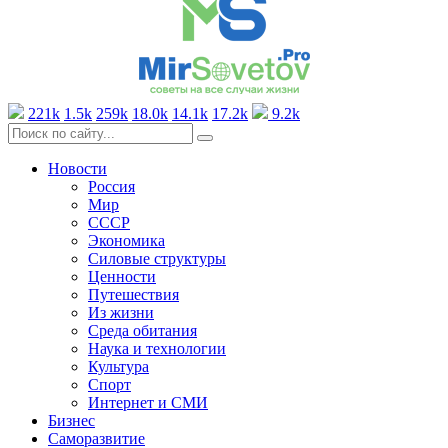
221k
1.5k
259k
18.0k
14.1k
17.2k
9.2k
Новости
Россия
Мир
СССР
Экономика
Силовые структуры
Ценности
Путешествия
Из жизни
Среда обитания
Наука и технологии
Культура
Спорт
Интернет и СМИ
Бизнес
Саморазвитие