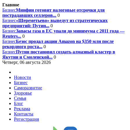
Главное
Бизнес
Минфин готовит налоговые отсрочки для
пострадавших селлеров...
0
Бизнес
«Шереметьево» выведут из стратегических
предприятий: Путин...
0
Бизнес
Запасы газа в ЕС упали до минимума с 2011 года —
Reuters...
0
Бизнес
Безос продал акции Amazon на $350 млн после
рекордного роста...
0
Бизнес
Путин постановил создать алмазный кластер в
Якутии и Смоленской...
0
Четверг, 06 августа 2026
Новости
Бизнес
Саморазвитие
Здоровье
Семья
Блог
Реклама
Контакты
Регистрация