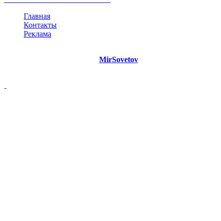
Главная
Контакты
Реклама
©
Copyright 2021 Портал "
MirSovetov
.PRO"
- Советы на все
случаи жизни.